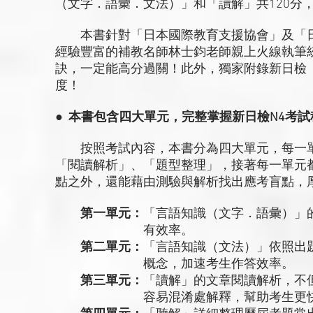
（文字．語彙．文法）」和「讀解」共120分，
本書針對「日本國際教育支援協會」及「日
經驗豐富的補教名師林士鈞老師親上火線執筆
訣，一定能高分過關！此外，獨家附錄新日檢「
度！
● 本書包含四大單元，完整掌握新日檢N4考
按照考試內容，本書分為四大單元，每一單
「閱讀解析」、「題型整理」，接著每一單元
點之外，還能藉由測驗與解析找出應考盲點，
第一單元：
「言語知識（文字．語彙）」
有效率。
第二單元：
「言語知識（文法）」依照出
概念，加速考生作答效率。
第三單元：
「讀解」的文章閱讀解析，不
容易混淆處解釋，幫助考生更快抓住