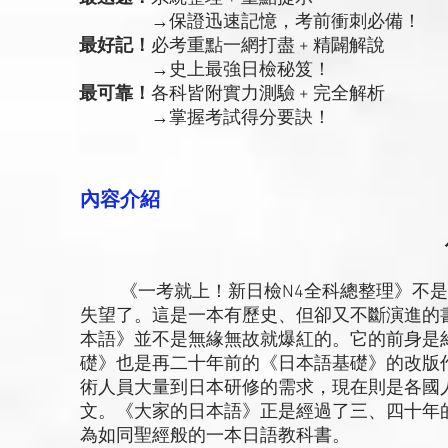
→保證迅速記憶，考前衝刺必備！
最好記！
必考重點一網打盡 + 精闢解說
→史上最強日檢秘笈！
最可靠！
各科皆附實力測驗 + 完全解析
→掌握考試得分要訣！
內容介紹
《一考就上！新日檢N4全科總整理》不是
失望了。這是一本有歷史、但卻又不斷演進的
本語》並不是無緣無故就爆紅的。它的前身是
礎》也是再二十年前的《日本語基礎》的改版
術人員大量到日本研修的需求，現在則是各國
文。《大家的日本語》正是經過了三、四十年
為如同聖經般的一本日語教科書。