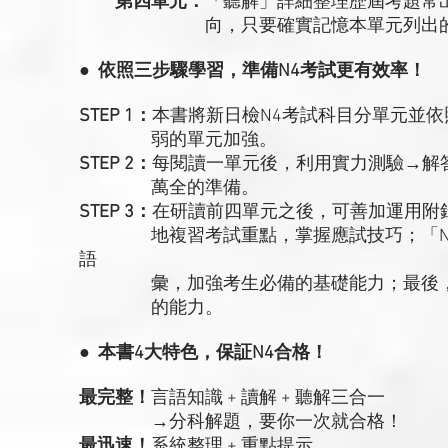
第四單元：
「聽解」詳細整理歷屆考題常
向，只要確實記憶本單元列出的單字及
● 依照三步驟學習，準備N4考試更有效率！
STEP 1：
本書將新日檢N4考試科目分單元並
弱的單元加強。
STEP 2：
每閱讀一單元後，利用實力測驗→解
萬全的準備。
STEP 3：
在研讀前四單元之後，可善加運用附
地複習考試重點，掌握應試技巧；「N5文
語
彙，加強考生必備的基礎能力；最後，考生
的能力。
● 本書4大特色，保証N4合格！
最完整！
言語知識 + 讀解 + 聽解三合一
→分科解題，要你一次就合格！
最迅速！
系統整理 + 重點提示