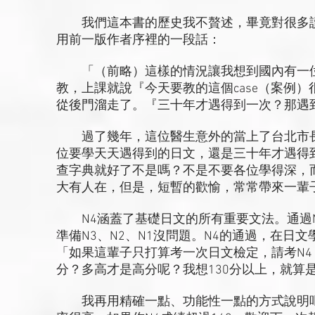
我們這本書的歷史我不贅述，畢竟對很多讀
用前一版作者序裡的一段話：
「（前略）這樣的情況讓我想到國內有一位
教，上課就說『今天要教的這個case（案例
從後門溜走了。『三十年才遇得到一次？那遇
過了幾年，這位醫生意外的當上了台北市長
位要學天天遇得到的日文，還是三十年才遇得
查字典就好了不是嗎？不是不要各位學得深，而
大有人在，但是，短暫的歡愉，常常帶來一輩
N4涵蓋了基礎日文的所有重要文法。通過N
準備N3、N2、N1沒問題。N4的通過，在
「如果這輩子只打算考一次日文檢定，請考N
分？多高才是高分呢？我想130分以上，就算
我再用精確一點、功能性一點的方式說明吧！