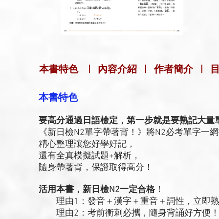
本書特色
|
內容介紹
|
作者簡介
|
本書特色
要高分通過日語檢定，第一步就是要熟記大量
《新日檢N2單字帶著背！》將N2必考單字一
精心整理讓您好學好記，
還有全真模擬試題+解析，
隨身帶著背，保證取得高分！
活用本書，新日檢N2一定合格
！
理由1：發音＋漢字＋重音＋詞性，立即熟
理由2：考前衝刺必攜，隨身背誦好方便