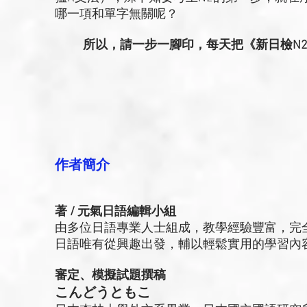
哪一項和單字無關呢？
所以，請一步一腳印，每天把《新日檢N
作者簡介
著 / 元氣日語編輯小組
由多位日語專業人士組成，教學經驗豐富，完
日語唯有從興趣出發，輔以輕鬆實用的學習內
審定、模擬試題撰稿
こんどうともこ