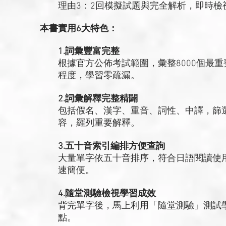
理由3：2回模擬試題與完全解析，即時檢
本書實用6大特色：
1.詞彙豐富完整
根據官方公佈考試範圍，彙整8000個最重
程度，學習零疏漏。
2.詞彙解釋完整精闢
包括假名、漢字、重音、詞性、中譯，篩
容，羅列重要解釋。
3.五十音索引編排方便查詢
大量單字依五十音排序，符合日語閱讀使
速簡便。
4.隨堂測驗檢視學習成效
背完單字後，馬上利用「隨堂測驗」測試
點。