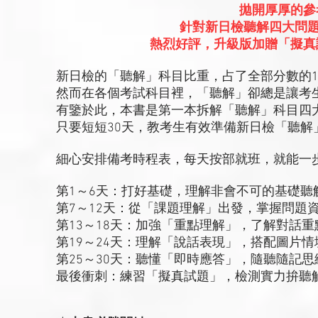
拋開厚厚的參
針對新日檢聽解四大問題
熱烈好評，升級版加贈「擬真
新日檢的「聽解」科目比重，占了全部分數的1
然而在各個考試科目裡，「聽解」卻總是讓考
有鑒於此，本書是第一本拆解「聽解」科目四
只要短短30天，教考生有效準備新日檢「聽解
細心安排備考時程表，每天按部就班，就能一
第1～6天：打好基礎，理解非會不可的基礎聽
第7～12天：從「課題理解」出發，掌握問題
第13～18天：加強「重點理解」，了解對話
第19～24天：理解「說話表現」，搭配圖片
第25～30天：聽懂「即時應答」，隨聽隨記
最後衝刺：練習「擬真試題」，檢測實力拚聽