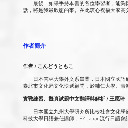
最後，如果手持本書的各位學習者，能夠因
話，將是我最欣慰的事。在此衷心祝福大家高
作者簡介
作者 / こんどうともこ
日本杏林大學外文系畢業，日本國立國語研
臺北市文化局文化快遞顧問，於輔仁大學、青
實戰練習、擬真試題中文翻譯與解析 / 王愿琦
日本國立九州大學研究所比較社會文化學府
科技大學日語兼任講師，EZ Japan流行日語