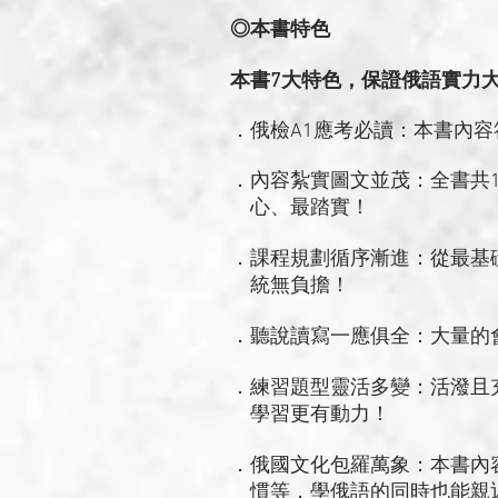
◎本書特色
本書7大特色，保證俄語實力
．俄檢A1應考必讀：本書內容
．內容紮實圖文並茂：全書共
心、最踏實！
．課程規劃循序漸進：從最基
統無負擔！
．聽說讀寫一應俱全：大量的
．練習題型靈活多變：活潑且
學習更有動力！
．俄國文化包羅萬象：本書內
慣等，學俄語的同時也能親