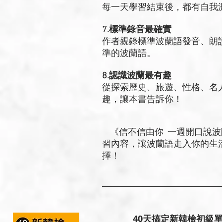
每一天學習結束後，都有自我
7.標準錄音最確實
作者親錄標準波蘭語發音、朗
準的波蘭語。
8.認識波蘭最有趣
從探索歷史、旅遊、性格、名
趣，讓本書告訴你！
《信不信由你 一週開口說波
習內容，讓波蘭語走入你的生
擇！
40天搞定新韓檢初級