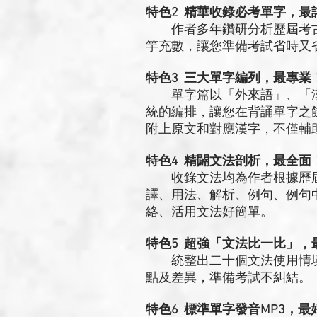
特色2 精華收錄必考單字，最
作者多年鑽研分析歷屆考古
竽充數，讓您準備考試省時又
特色3 三大單字編列，最專業
單字篇以「外來語」、「漢
統的編排，讓您在背誦單字之
附上原文和對應漢字，不僅輔
特色4 精闢文法剖析，最全面
收錄文法均為作者根據歷屆
譯、用法、解析、例句、例句
絡、活用文法好簡單。
特色5 超強「文法比一比」，
統整出二十個文法使用情境
點及差異，準備考試不糾結。
特色6 標準單字發音MP3，最