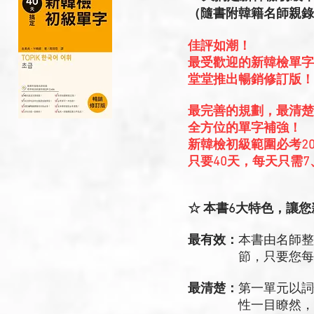
（隨書附韓籍名師親錄標
佳評如潮！
最受歡迎的新韓檢單字
堂堂推出暢銷修訂版！
最完善的規劃，最清楚
全方位的單字補強！
新韓檢初級範圍必考20
只要40天，每天只需
☆ 本書6大特色，讓
最有效：
本書由名師整
節，只要您每天跟著
最清楚：
第一單元以詞
性一目瞭然，記單