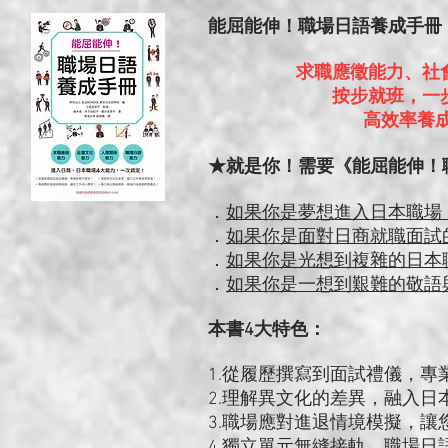
能屈能伸！職場日語養成手冊（
求職應徵能力、社
按步就班，一
高效率養
★就是你！需要《能屈能伸！
．
如果你是夢想進入日本職場
．
如果你是面對日商就職面試
．
如果你是光想到複雜的日本
．
如果你是一想到艱難的敬語
本書4大特色：
1.從履歷撰寫到面試禮儀，專
2.理解異文化的差異，融入日
3.職場應對進退情境模擬，讓
4.獨立單元無縫接軌，職場日