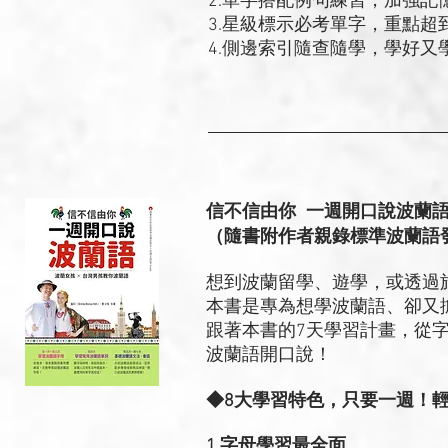
2.單字搭配例句練習，加強記
3.星級標示必考單字，重點超
4.側邊索引隨查隨學，學好又
信不信由你 一週開口說波蘭
（隨書附作者親錄標準波蘭語發
想到波蘭留學、遊學，或透過
本書是專為想學波蘭語、卻又
跟著本書的7天學習計畫，從
波蘭語開口說！
◆8大學習特色，只要一週！
1.字母學習最全面