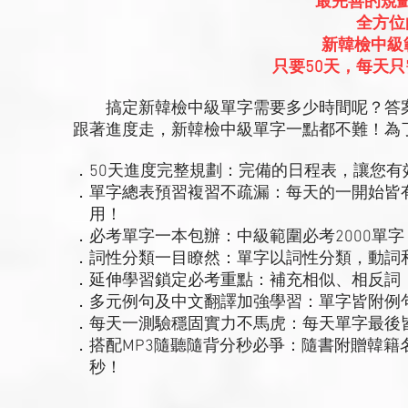
最完善的規
全方位
新韓檢中級
只要50天，每天只
搞定新韓檢中級單字需要多少時間呢？答案是
跟著進度走，新韓檢中級單字一點都不難！為
．50天進度完整規劃：完備的日程表，讓您有
．單字總表預習複習不疏漏：每天的一開始皆
用！
．必考單字一本包辦：中級範圍必考2000單
．詞性分類一目瞭然：單字以詞性分類，動詞
．延伸學習鎖定必考重點：補充相似、相反詞
．多元例句及中文翻譯加強學習：單字皆附例
．每天一測驗穩固實力不馬虎：每天單字最後皆
．搭配MP3隨聽隨背分秒必爭：隨書附贈韓籍
秒！