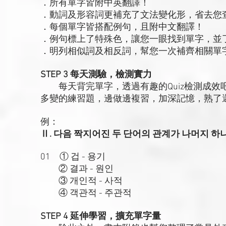
．所有單字皆附中英翻譯！
．動詞及形容詞更補充了文法變化形，省去您
．每個單字皆搭配例句，且附中文翻譯！
．例句標上了特殊色，讓您一眼找到單字，並
．明列相似詞及相反詞，幫您一次補齊相關單
STEP 3 每天測驗，檢測實力
每天背完單字，透過有趣的Quiz檢測成效
多變的練習題，邊做邊複習，加深記憶，熟了
例：
Ⅱ. 다음 짝지어진 두 단어의 관계가 나머지 하
01 ① 겁 - 용기
② 결과 - 원인
③ 개인적 - 사적
④ 객관적 - 주관적
STEP 4 延伸學習，擴充單字量