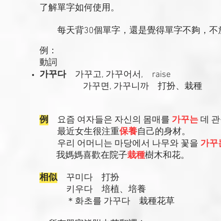
了解單字如何使用。
每天背30個單字，還是覺得單字不夠，不
例：
動詞
가꾸다
가꾸고, 가꾸어서, raise
가꾸면, 가꾸니까 打扮、栽種
例
요즘 여자들은 자신의 몸매를
가꾸는
데 관
最近女生很注重
保養
自己的身材。
우리 어머니는 마당에서 나무와 꽃을
가꾸
我媽媽喜歡在院子
栽種
樹木和花。
相似
꾸미다 打扮
키우다 培植、培養
＊화초를 가꾸다 栽種花草