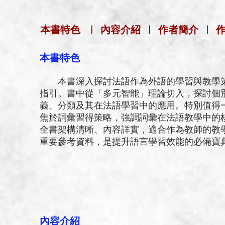
本書特色
|
內容介紹
|
作者簡介
|
本書特色
本書深入探討法語作為外語的學習與教學策
指引。書中從「多元智能」理論切入，探討個
義、分類及其在法語學習中的應用。特別值得
焦於詞彙習得策略，強調詞彙在法語教學中的
全書架構清晰、內容詳實，適合作為教師的教
重要參考資料，是提升語言學習效能的必備寶
內容介紹