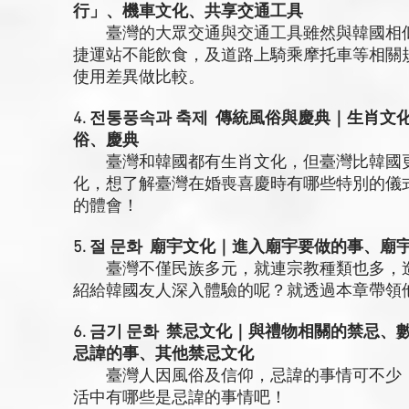
行」、機車文化、共享交通工具
臺灣的大眾交通與交通工具雖然與韓國相似
捷運站不能飲食，及道路上騎乘摩托車等相關
使用差異做比較。
4. 전통풍속과 축제 傳統風俗與慶典｜生肖
俗、慶典
臺灣和韓國都有生肖文化，但臺灣比韓國更
化，想了解臺灣在婚喪喜慶時有哪些特別的儀
的體會！
5. 절 문화 廟宇文化｜進入廟宇要做的事、
臺灣不僅民族多元，就連宗教種類也多，造
紹給韓國友人深入體驗的呢？就透過本章帶領
6. 금기 문화 禁忌文化｜與禮物相關的禁忌
忌諱的事、其他禁忌文化
臺灣人因風俗及信仰，忌諱的事情可不少，
活中有哪些是忌諱的事情吧！