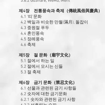
3.6.2 GoShare, WeMo, iRent
제4장 전통풍속과 축제（傳統風俗與慶典）
4.1 ‘띠’문화
4.2 백일과 비슷한 만월(滿月), 돌잡이
4.3 중원절 푸두
4.4 혼인풍속
4.5 장례풍속
4.6 축제
제5장 절 문화（廟宇文化）
5.1 절에서 하는 일
5.2 절에서 모시는 신들
5.3 절 축제
제6장 금기 문화（禁忌文化）
6.1 선물과 관련된 금기 사항들
6.2 숫자에 대한 금기문화
6.2.1 숫자와 관련된 금기 사항