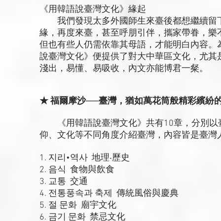
《用韓語說臺灣文化》緣起
我們發現太多外國師生來臺後都想繼續留下
緣，再度來臺，甚至呼朋引伴，攜家帶眷，樂
但也有些人仍需依靠其母語，才能明白內容。
說臺灣文化》便提供了對大中華區文化，尤其
淺出，易懂、易吸收，內文亦能博君一粲。
★ 福爾摩沙──臺灣，猶如萬花筒般精彩繽紛
《用韓語說臺灣文化》共有10章，分別以
仰、文化等不同角度介紹臺灣，內容皆是臺灣
1. 지리•역사 地理‧歷史
2. 음식 食物與飲食
3. 교통 交通
4. 전통풍속과 축제 傳統風俗與慶典
5. 절 문화 廟宇文化
6. 금기 문화 禁忌文化