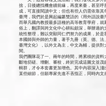
又，透過各種交流活動，我們發現太多外國
捨，日後總找機會續前緣，再度來臺，甚至呼
成，可直接閱讀中文；但也有些人仍需依靠其
臺灣，我們於是興起編纂雙語的《用外語說臺
而舉凡國內教授最多語種的高等教育學府，就
俗上，翻譯與跨文化中心耕耘頗深，舉辦過的
統性整理，難以突顯同仁們努力的成果，於是
本國師與外師的力量，著手九冊（英、德、法
臺灣文化》，以外文為主，中文為輔，提供對
閱。
我們團隊花了一、兩年的時間，將累積的資料
斷地切磋、增刪、審校，終於完成這圖文並茂
輯群，才令本套書更加增色。其中內容深入淺
某些細節，但願專家先進不吝指正，同時內文