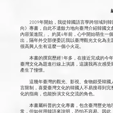
2009年開始，我從韓國語言學跨領域到韓
向》專書，自此不遺餘力地向臺灣介紹韓國文創
內容策進院」。約莫4年前，心中開始萌生一
出，隔年外交部便委託我以臺灣觀光文化為主
很高興人生有這麼一個小火花。
本書的撰寫歷經1年多，在接近完成的今年
臺灣文化為題進行線上演講，這讓我再次感受
產生了憧憬。
這幾年臺灣的觀光、影視、食物頗受韓國人
言限制，喜愛臺灣文化的韓國人不易搜尋到完
化的指南，也能扮演文化交流的角色。
本書屬科普的文化專書，包含臺灣歷史地理
常，但如何用韓語來說明，恐怕不容易。因此