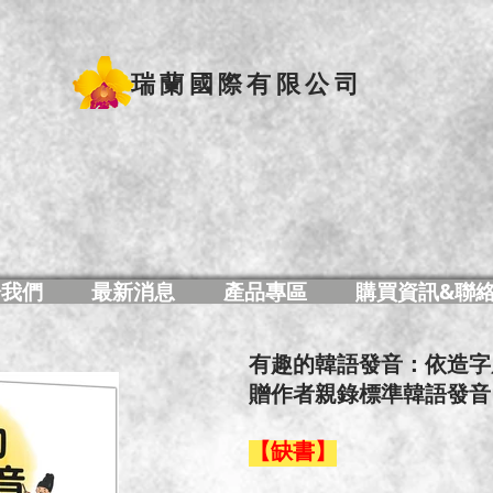
瑞蘭國際有限公司
於我們
最新消息
產品專區
購買資訊&聯
有趣的韓語發音：依造字
贈作者親錄標準韓語發音
【缺書】