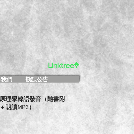
絡我們
勘誤公告
原理學韓語發音（隨書附
＋朗讀MP3）