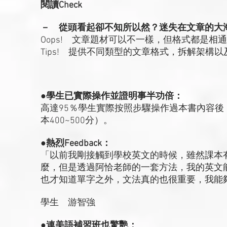
閱讀Check
－ 從頭看起卻不知所以然？迷失在文章的大
Oops! 文章題材可以不一樣，但格式都是
Tips! 提供不同類型的文章格式，拆解架構
●學生已實際操作並證明事半功倍：
高達95％學生實際按照步驟操作過本書內容後
本400~500分）。
●熱烈Feedback：
「以前我剛接觸到學校英文的時候，雖然課本
麼，但是透過阿恰老師的一套方法，我的英文
也才知道單字之外，文法真的也很重要，我能夠遇
學生 游智強
●連美語補習班也驚艷：