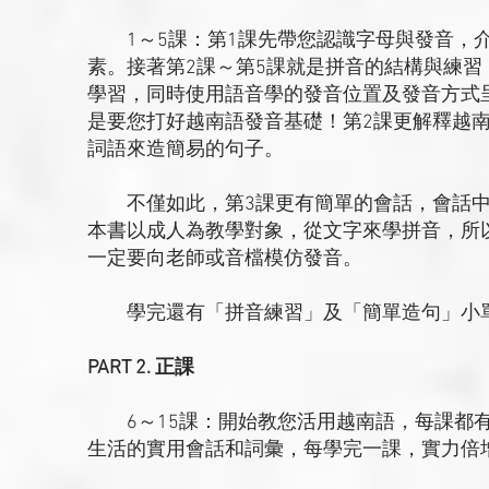
1～5課：第1課先帶您認識字母與發音，介
素。接著第2課～第5課就是拼音的結構與練
學習，同時使用語音學的發音位置及發音方式
是要您打好越南語發音基礎！第2課更解釋越
詞語來造簡易的句子。
不僅如此，第3課更有簡單的會話，會話中
本書以成人為教學對象，從文字來學拼音，所
一定要向老師或音檔模仿發音。
學完還有「拼音練習」及「簡單造句」小單
PART 2. 正課
6～15課：開始教您活用越南語，每課都有
生活的實用會話和詞彙，每學完一課，實力倍