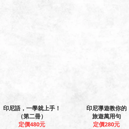
印尼語，一學就上手！
印尼導遊教你的
（第二冊）
旅遊萬用句
定價480元
定價280元