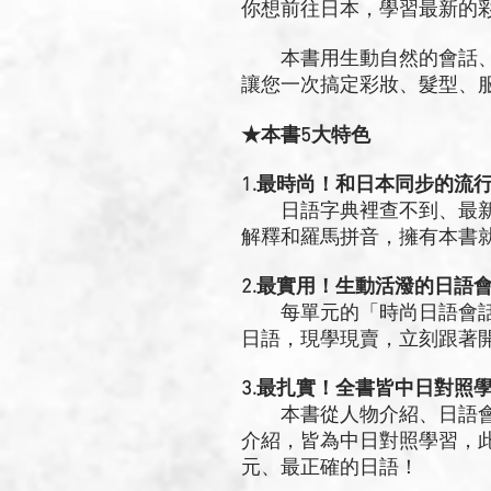
你想前往日本，學習最新的
本書用生動自然的會話、
讓您一次搞定彩妝、髮型、
★本書5大特色
1.最時尚！和日本同步的流
日語字典裡查不到、最新
解釋和羅馬拼音，擁有本書
2.最實用！生動活潑的日語
每單元的「時尚日語會話
日語，現學現賣，立刻跟著
3.最扎實！全書皆中日對照
本書從人物介紹、日語會
介紹，皆為中日對照學習，
元、最正確的日語！