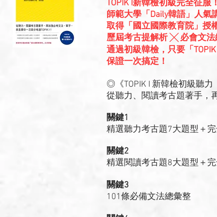
TOPIK I新韓檢初級完全征服
師範大學「Daily韓語」人
取得「國立國際教育院」授
歷屆考古提解析 ╳ 必會文法
通過初級韓檢，只要「TOPIK
保證一次搞定！
◎《TOPIK I 新韓檢初級聽力
從聽力、閱讀考古題著手，再加
關鍵1
精選聽力考古題7大題型＋完
關鍵2
精選閱讀考古題8大題型＋完
關鍵3
101條必備文法總彙整