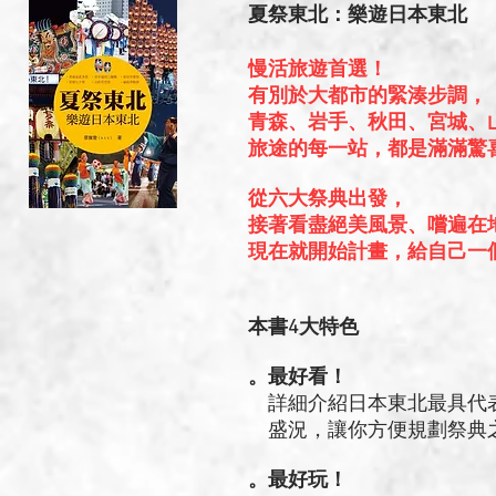
夏祭東北：樂遊日本東北
慢活旅遊首選！
有別於大都市的緊湊步調，
青森、岩手、秋田、宮城、
旅途的每一站，都是滿滿驚
從六大祭典出發，
接著看盡絕美風景、嚐遍在
現在就開始計畫，給自己一
本書4大特色
。最好看！
詳細介紹日本東北最具代表
盛況，讓你方便規劃祭典
。最好玩！