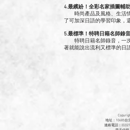
4.最繽紛！全彩名家插圖輔
時尚產品及風格、生活情
了可加深日語的學習印象，
5.最標準！特聘日籍名師錄
特聘日籍名師錄音，一次
著就能說出流利又標準的日
Copyr
地址：10685
連絡電話：(02)270