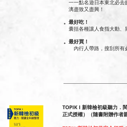
一一點名遊日本東北必去的
漓盡致又盡興！
。最好吃！
囊括各種讓人食指大動、胃
。最好買！
內行人帶路，搜刮所有必
TOPIK I 新韓檢初級聽
正式授權）（隨書附贈作者親