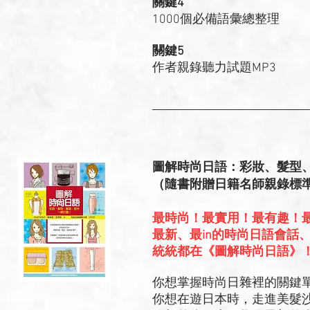
關鍵4
1000個必備語彙總整理
關鍵5
作者親錄聽力試題MP3
圖解時尚日語：彩妝、髮型
（隨書附贈日籍名師親錄標準
最時尚！最實用！最有趣！
最新、最in的時尚日語會話
統統都在《圖解時尚日語》
你想掌握時尚日雜裡的關鍵
你想在遊日本時，走進美髮