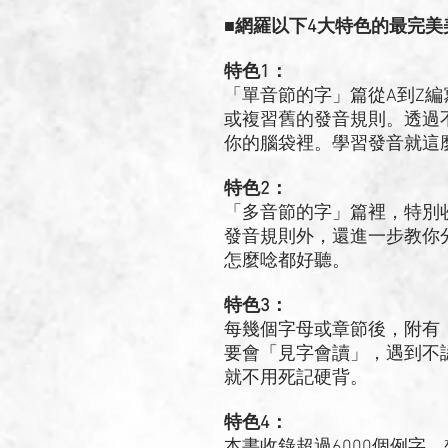
■網羅以下4大特色的最完
特色1：
「單音節的字」篇從A到Z
或複習舊的發音規則。透過
你的腦袋裡。學習發音就這
特色2：
「多音節的字」篇裡，特別收
發音規則外，還進一步教你
怎麼唸都好聽。
特色3：
每幾個字母或章節後，附有
要會「見字會讀」，遇到不
就不用死記硬背。
特色4：
本書收錄超過6000個例字