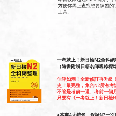
方便你馬上查找想要練習的
工具。
一考就上！新日檢N2全科總
（隨書附贈日籍名師親錄標準
佳評如潮！全新修訂再升級
史上最完整，集合N2所有考
不管是考前一週、考前一個
只要有《一考就上！新日檢N
●本書4大特色，保証N2一