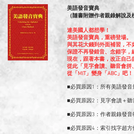
美語發音寶典
（隨書附贈作者親錄解說及標
連美國人都想學！
美語發音寶典，重磅登場。
與其花大錢到外面補習，不
保證不再發錯音、念錯字，
現在，跟著本書，改正自己
從此「見字會讀、聽音會拼
從「MIT」變身「ABC」吧！
■必買原因1：所有美語發
■必買原因2：見字會讀＋
■必買原因3：作者親錄發音
■必買原因4：索引找字超