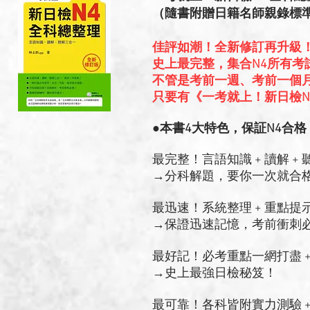
（隨書附贈日籍名師親錄標準
佳評如潮！全新修訂再升級
史上最完整，集合N4所有考
不管是考前一週、考前一個
只要有《一考就上！新日檢N
●本書4大特色，保証N4合格
最完整！言語知識 + 讀解 +
→分科解題，要你一次就合
最迅速！系統整理 + 重點提
→保證迅速記憶，考前衝刺
最好記！必考重點一網打盡 +
→史上最強日檢秘笈！
最可靠！各科皆附實力測驗 +