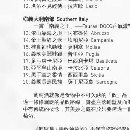
12. 名酒不見經傳：拉吉歐 Lazio
◎義大利南部 Southern Italy
一嘗「南義之王」──Taurasi DOCG
13. 依山靠海之境：阿布魯佐 Abruzzo
14. 帝王聖經之飲：坎帕尼亞 Campania
15. 樸實卻也勁辣：莫利塞 Molise
16. 義國美麗鞋跟：普里亞 Puglia
17. 足弓盧卡尼亞：巴西利卡塔 Basilicata
18. 亞平寧山南境：卡拉比亞 Calabria
19. 黑手黨之柔情：西西里島 Sicilia
20. 義國長壽民族：薩丁尼亞島 Sardegna
葡萄酒就像是食物中不可欠缺的「飲」品，
過一條條蜿蜒的品飲路線，覽盡座落峭壁及面
中有傳統的概念，其美妙之處在於只要跨過一
萄酒。
《輕鬆易 / 義飲葡萄酒》不僅讓您輕鬆學到