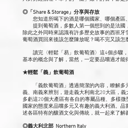
◎「Share & Storage」分享與存放
您知道所喝下的酒是哪個國家、哪個產區、
提到葡萄酒，多數人第一個想到的是法國，
除此之外同時來認識有許多歷史故事的西班牙
葡萄酒買回來後該怎麼陳放呢？喝不完又該怎
讀完〈輕鬆「易」飲葡萄酒〉這4個步驟，
基本的概念與了解，當然，一定要品嚐過才能
★輕鬆「義」飲葡萄酒
「義飲葡萄酒」透過簡潔的內容，瞭解多
義、南義來辨別，遊走義大利南北20大區，
多虧這20個大產區有各自的專屬品種、多樣微
國家的態度來品嚐多元又有趣的義大利酒。品
述各區特有的釀酒文化與傳統，就一起來了解
◎義大利北部 Northern Italy