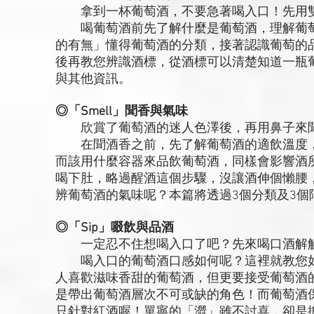
拿到一杯葡萄酒，不要急著喝入口！先用雙
喝葡萄酒前先了解什麼是葡萄酒，理解葡萄
的有無」懂得葡萄酒的分類，接著認識葡萄的
後再教您辨識酒標，從酒標可以清楚知道一瓶
與其他資訊。
◎「Smell」聞香與氣味
欣賞了葡萄酒的迷人色澤後，再用鼻子來聞
在聞酒香之前，先了解葡萄酒的適飲溫度，
而該用什麼容器來品飲葡萄酒，同樣會影響酒
喝下肚，略過醒酒這個步驟，沒讓酒伸個懶腰
辨葡萄酒的氣味呢？本篇將透過3個分類及3
◎「Sip」啜飲與品酒
一定忍不住想喝入口了吧？先來喝口酒解
喝入口的葡萄酒口感如何呢？這裡就教您如
人喜歡滋味香甜的葡萄酒，但更要接受葡萄酒
是帶出葡萄酒層次不可或缺的角色！而葡萄酒
只針對紅酒喔！單寧的「澀」雖不討喜，卻是