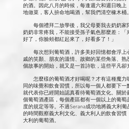
的酒。因此八月的時候，每逢週六和週日晚上
地做菜，客人拚命地喝酒，幫我們清空橡木桶
每個禮拜二放學後，我父母要我去奶奶家陪
奶奶非常疼我，不能接受孫子氣色那麼差：「
好了，你臉頰都紅起來了，好看多了！」
每次想到葡萄酒，許多美好回憶都會浮上心
戚的笑顏、朋友的溫情、故鄉的某些角落、熟
個故事的開始，就又是一首詩歌，這些平凡卻
怎麼樣的葡萄酒才好喝呢？才有這種魔力呢
同的味覺和飲食習慣，所以每一個人都要下一
就代表你已經開始認真看待葡萄酒文化。關於
個葡萄酒產區，每個產區都有一個以上的葡萄
度的規定等等。不過Serana成功地將義大
的時間觀察義大利文化、義大利人的飲食習慣
大利的葡萄酒。