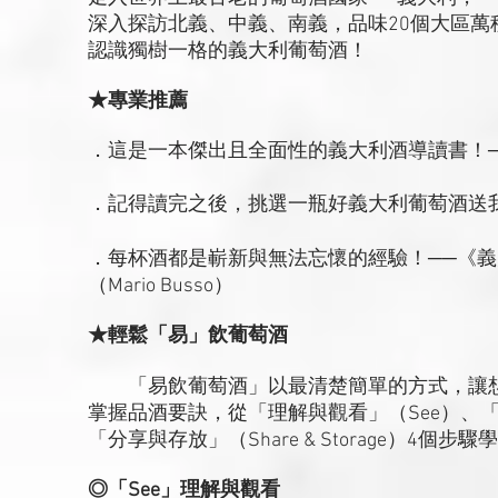
深入探訪北義、中義、南義，品味20個大區萬
認識獨樹一格的義大利葡萄酒！
★專業推薦
．這是一本傑出且全面性的義大利酒導讀書！─
．記得讀完之後，挑選一瓶好義大利葡萄酒送我
．每杯酒都是嶄新與無法忘懷的經驗！──《義大利佳釀》
（Mario Busso）
★輕鬆「易」飲葡萄酒
「易飲葡萄酒」以最清楚簡單的方式，讓想
掌握品酒要訣，從「理解與觀看」（See）、「聞
「分享與存放」（Share & Storage）4個
◎「See」理解與觀看