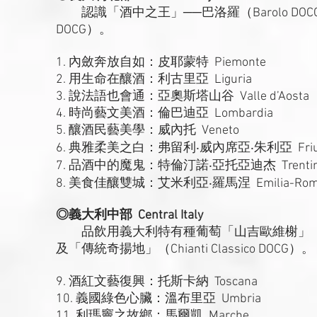
認識「酒中之王」──巴洛羅（Barolo DOCG
DOCG）。
1. 內斂奔放自如：皮耶蒙特 Piemonte
2. 用生命在釀酒：利古里亞 Liguria
3. 說法語也會通：亞奧斯塔山谷 Valle d’Aosta
4. 時尚藝文美酒：倫巴迪亞 Lombardia
5. 釀酒民藝美學：威內托 Veneto
6. 典雅柔美之白：弗留利‧威內席亞‧朱利亞 Friuli Ven
7. 品酒中的魔鬼：特倫汀諾‧亞托亞迪杰 Trentino-A
8. 美食佳釀雙城：艾米利亞‧羅馬涅 Emilia-Rom
◎義大利中部 Central Italy
品飲用義大利特有種葡萄「山吉歐維榭」（Sangio
及「傳統奇揚地」（Chianti Classico DOCG）。
9. 酒紅文藝復興：托斯卡納 Toscana
10. 義國綠色心臟：溫布里亞 Umbria
11. 利瑪竇之故鄉：馬爾凱 Marche