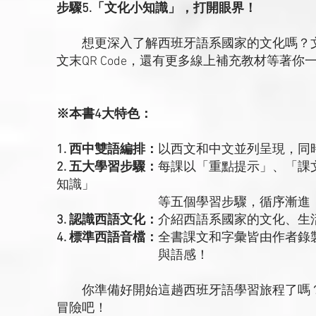
步驟5.「文化小知識」，打開眼界！
想更深入了解西班牙語系國家的文化嗎？文
文末QR Code，還有更多線上補充教材等著你
※本書4大特色：
1. 西中雙語編排：
以西文和中文並列呈現，同
2. 五大學習步驟：
每課以「重點提示」、「課
知識」
等五個學習步驟，循序漸進，全面
3. 認識西語文化：
介紹西語系國家的文化、生
4. 標準西語音檔：
全書課文和字彙皆由作者錄製
與語感！
你準備好開始這趟西班牙語學習旅程了嗎？
冒險吧！