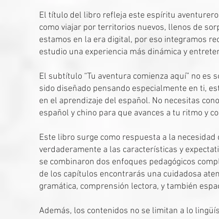
El título del libro refleja este espíritu aventur
como viajar por territorios nuevos, llenos de sor
estamos en la era digital, por eso integramos re
estudio una experiencia más dinámica y entrete
El subtítulo “Tu aventura comienza aquí” no es 
sido diseñado pensando especialmente en ti, es
en el aprendizaje del español. No necesitas con
español y chino para que avances a tu ritmo y
Este libro surge como respuesta a la necesidad
verdaderamente a las características y expectat
se combinaron dos enfoques pedagógicos compleme
de los capítulos encontrarás una cuidadosa atenc
gramática, comprensión lectora, y también espacio
Además, los contenidos no se limitan a lo lingüí