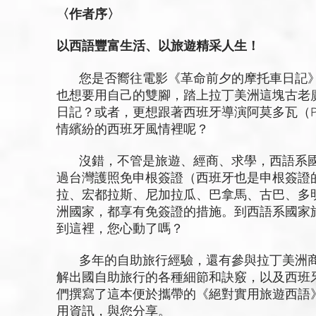
〈作者序〉
以西語豐富生活、以旅遊精采人生！
您是否嚮往電影《革命前夕的摩托車日記》中的切‧格瓦
也想要用自己的雙腳，踏上拉丁美洲這塊古老
日記？或者，更想跟著西班牙導演阿莫多瓦（Pedr
情繽紛的西班牙風情裡呢？
沒錯，不管是旅遊、經商、求學，西語系國
過台灣護照免申根簽證（西班牙也是申根簽證
拉、宏都拉斯、尼加拉瓜、巴拿馬、古巴、多
洲國家，都享有免簽證的措施。到西語系國家
到這裡，您心動了嗎？
多年的自助旅行經驗，還有參與拉丁美洲商
解出國自助旅行的各種細節和訣竅，以及西班
們撰寫了這本便於攜帶的《絕對實用旅遊西語
用資訊，與您分享。