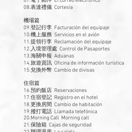
07.電子郵件 El correo electrónico
08.表達禮儀 Cortesía
機場篇
09.登記行李 Facturación del equipaje
10.機上服務 Servicios en el avión
11.提領行李 Reclamación del equipaje
12.入境管理處 Control de Pasaportes
13.海關申報 Aduanas
14.旅遊資訊 Oficina de información turística
15.兌換外幣 Cambio de divisas
住宿篇
16.預約飯店 Reservaciones
17.住宿登記 Registro en el hotel
18.更換房間 Cambio de habitación
19.撥打電話 Llamada telefónica
20.Morning Call Morning call
21.保險箱 Cajas de seguridad