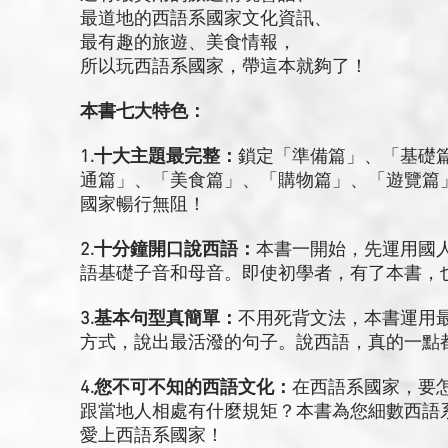
最道地的西語系國家文化資訊、
最有趣的旅遊、美食情報，
所以玩西語系國家，帶這本就夠了！
本書七大特色：
1.十大主題最完整：
鎖定「準備篇」、「基礎
通篇」、「美食篇」、「購物篇」、「遊覽篇
國家暢行無阻！
2.十分鐘開口說西語：
本書一開始，先運用國
語基礎子音和母音。即使初學者，有了本書，
3.基本句型真簡單：
不用死背文法，本書運用
方式，說出最活潑的句子。說西語，真的一點
4.您不可不知的西語文化：
在西語系國家，要
跟當地人相處有什麼規矩？本書為您細數西語
愛上西語系國家！