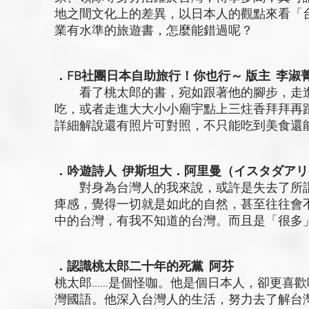
地之間文化上的差異，以日本人的觀點來看「
業有水準的旅遊書，怎麼能錯過呢？
．FB社團日本自助旅行！你也行～ 版主 李淑
看了桃太郎的書，宛如跟著他的腳步，走進
吃，或者走進大大小小廟宇點上三炷香拜拜再
詳細解說還有照片可對照，不只能吃到美食還
．吟遊詩人 伊斯坦大．阿里曼（イスタダア
對身為台灣人的我來說，或許是失去了所謂
痺感，覺得一切就是如此的自然，甚至往往會
中的台灣，有我不知道的台灣。而且是「很多
．認識桃太郎二十年的死黨 阿芬
桃太郎……是個怪咖。他是個日本人，卻更喜
灣國語。他深入台灣人的生活，努力去了解台