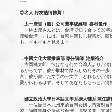
----
◎名人‧好友熱情推薦！
．太一廣告（股）公司董事總經理 喜村俊作
「桃太郎さんとは、台湾で知り合って20年
郎哈台湾！』には、台湾を楽しむ智慧が、随
も、イキイキと見えます」
．中國文化大學推廣部 專任講師 池畑裕介
吉岡桃太郎、彼はなぜ何で台湾人より台湾に
るからです。彼が取材で踏みしめたその一歩
言、彼が書いた文字の一文字、どれもが台湾
愛が伝わるはず。そしてあなたももっと台湾
．國立政治大學日本語文學系擴大輔系 兼任講
一位從日本九州來的台灣女婿，憑著對台灣
家、領隊等身分活躍於台灣，博學多聞，真可