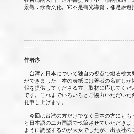
在台灣的人們，這本書提供了不一樣的視點，
景觀．飲食文化。它不是觀光導覽，卻是旅遊
----------------------------------------------------
-----
作者序
台湾と日本について独自の視点で綴る桃太
ができました。本の表紙には著者の名前しか
報を提供してくださる方、取材に応じてくだ
です。これまでいろいろとご協力いただいた
礼申し上げます。
今回は台湾の方だけでなく日本の方にもも
と日本語の二カ国語で執筆させていただきま
ように調整するのが大変でしたが、出版社の