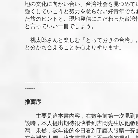
地の文化に向かい合い、台湾社会を見つめて
強くしていこうと努力を怠らない好青年でも
た旅のヒントと、現地発信にこだわった台湾
と言っていい一冊でしょう。
桃太郎さんと楽しむ「とっておきの台湾」
と分かち合えることを心より祈ります。
----------------------------------------------------
-----
推薦序
主要是這本書內容，在數年前第一次見到吉岡
談時，本人提出期待很快看到吉岡先生以他敏
灣。果然，數年後的今日看到了讓人眼睛一亮