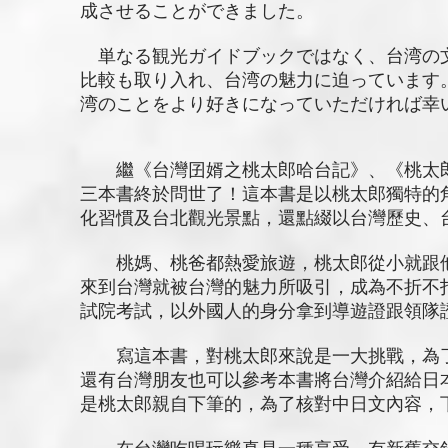
成させることができました。
単なる観光ガイドブックではなく、台湾の
比較も取り入れ、台湾の魅力に迫っています
湾のことをより好きになっていただければ幸
繼《台灣囝婿之桃太郎哈台記》、《桃太郎
三本書終於問世了！這本書是以桃太郎獨特的
化習慣及台北觀光景點，還點綴以台灣歷史、
桃媽、桃爸都熱愛旅遊，桃太郎從小就跟他
來到台灣就被台灣的魅力所吸引，成為不折不
試院考試，以外國人的身分拿到導遊證跟領隊
寫這本書，對桃太郎來說是一大挑戰，為了
還有台灣朋友也可以參考本書將台灣介紹給日
是桃太郎親自下筆的，為了核對中日文內容，