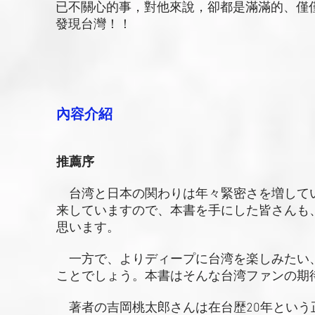
已不關心的事，對他來說，卻都是滿滿的、僅
發現台灣！！
內容介紹
推薦序
台湾と日本の関わりは年々緊密さを増してい
来していますので、本書を手にした皆さんも
思います。
一方で、よりディープに台湾を楽しみたい
ことでしょう。本書はそんな台湾ファンの期
著者の吉岡桃太郎さんは在台歴20年という