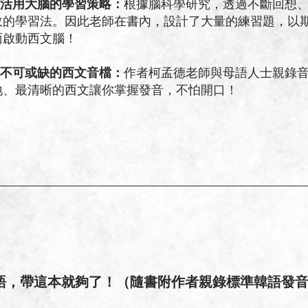
 活用大腦的學習策略：
根據腦科學研究，透過不斷回想
效的學習法。因此老師在書內，設計了大量的練習題，以
面啟動西文腦！
 不可或缺的西文音檔：
作者柯孟德老師與母語人士親錄
地、最清晰的西文讓你掌握發音，不怕開口！
語，帶這本就夠了！（隨書附作者親錄標準韓語發音音檔