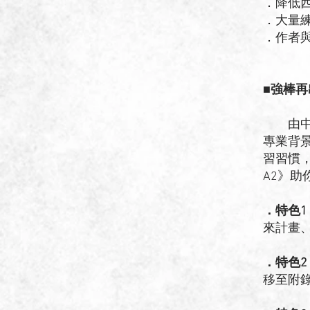
．降低
．大量
．作者
■強棒再
由中文
專業背
習習慣
A2》助
．特色1
來計畫
．特色2
移至附