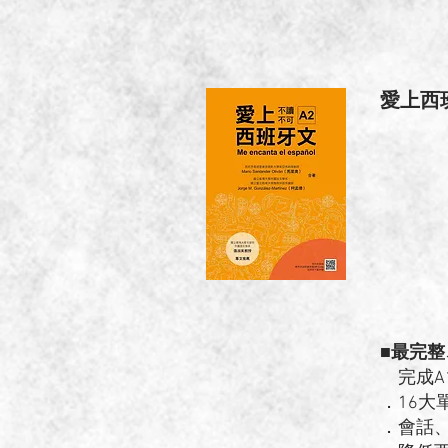
愛上西
■最完
完成A
．16大
．會話