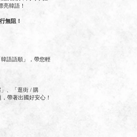
亮韓語！
暢行無阻！
「韓語語順」，帶您輕
、「逛街 / 購
題，帶著出國好安心！