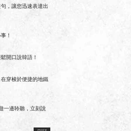
短句，讓您迅速表達出
小事！
輕鬆開口說韓語！
自在穿梭於便捷的地鐵
旅遊一邊聆聽，立刻說
more