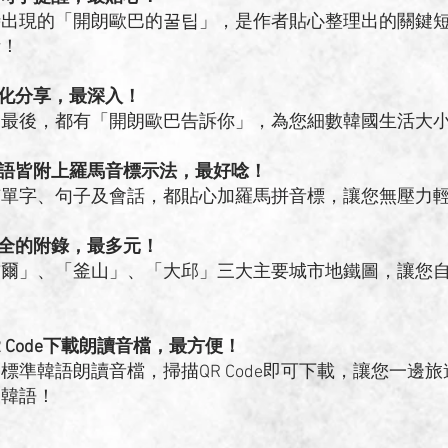
時出現的「開朗歐巴的꿀팁」，是作者貼心整理出的關鍵
話！
文化分享，最深入！
題最後，都有「開朗歐巴告訴你」，為您細數韓國生活大
韓語皆附上羅馬音標示法，最好唸！
有單字、句子及會話，都貼心加羅馬拼音標，讓您無壓力
齊全的附錄，最多元！
首爾」、「釜山」、「大邱」三大主要城市地鐵圖，讓您
R Code下載朗讀音檔，最方便！
標準韓語朗讀音檔，掃描QR Code即可下載，讓您一邊
的韓語！