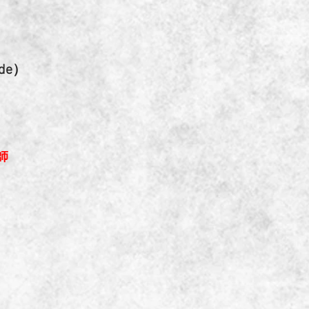
de）
、
師