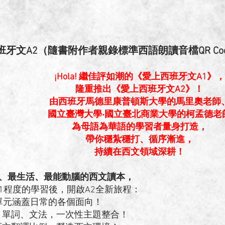
班牙文A2（隨書附作者親錄標準西語朗讀音檔QR Co
¡Hola! 繼佳評如潮的《愛上西班牙文A1》，
隆重推出《愛上西班牙文A2》！
由西班牙馬德里康普頓斯大學的馬里奧老師
國立臺灣大學‧國立臺北商業大學的柯孟德老
為母語為華語的學習者量身打造，
帶你穩紮穩打、循序漸進，
持續在西文領域深耕！
整、最生活、最能動腦的西文讀本，
1程度的學習後，開啟A2全新旅程：
單元涵蓋日常的各個面向！
、單詞、文法，一次性主題整合！