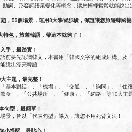
形容詞語尾變化等概念，讓您輕輕鬆鬆就能說出漂
主題，55個場景，運用8大學習步驟，保證讓您旅遊韓國
大特色，旅遊韓語，帶這本就夠了！
發音入手，最踏實！
韓語前要先認識韓文，本書用「韓國文字的組成結構」及
就能說出漂亮韓語！
定10大主題，最完整！
「基本對話」、「機場」、「交通」、「詢問」、「住宿」
飲食」、「公共場所」、「健康」、「網路」等10大主
基本句型，最簡單！
個場景，皆以「代表句型」導入，讓您不用死背文法！
短句小提醒，最貼心！