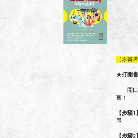
（原書
★打開
開口說
言！
【步驟1
音，
【步驟2