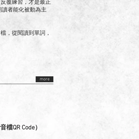
、反覆練習，才是最正
期讀者能化被動為主
音檔，從閱讀到單詞，
more
QR Code）