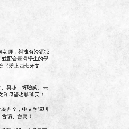
奧老師，與擁有跨領域
，並配合臺灣學生的學
，讓《愛上西班牙文
食、興趣、經驗談、未
文和母語者聊聊天！
皆為西文，中文翻譯則
、會讀、會寫！