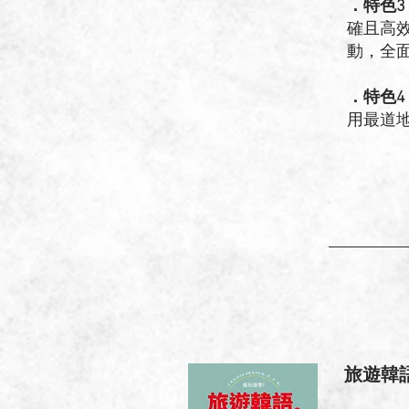
．特色3
確且高
動，全
．特色4
用最道
旅遊韓