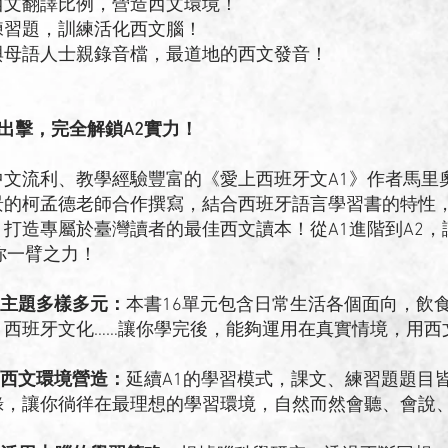
西文翻譯比例，營造西文環境！
練習題，訓練活化西文腦！
與母語人士親錄音檔，最道地的西文發音！
出擊，完全解鎖A2實力！
流利、教學經驗豐富的《愛上西班牙文A1》作者馬里
景的柯孟德老師合作撰寫，結合西班牙語言學習書的特性
，打造專屬於臺灣讀者的最佳西文讀本！從A1進階到A2
你一臂之力！
 主題多樣多元：
本書16單元包含日常生活各個面向，飲
、西班牙文化……讓你學完後，能夠運用在真實情境，用西
 西文環境營造：
延續A1的學習模式，課文、練習題題目
錄，讓你徜徉在最理想的學習環境，自然而然會聽、會說