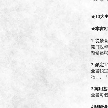
動詞、
★10大
★本書8
1. 從
開口說
輕鬆鬆
2. 鎖
全書鎖定
物」、「
3.萬用
全書每
4.關鍵