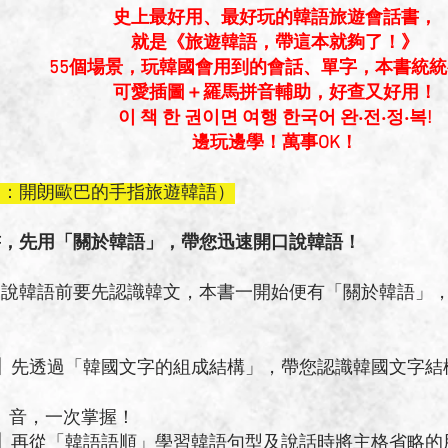
史上最好用、最好玩的韓語旅遊會話書，
就是《旅遊韓語，帶這本就夠了！》
55個場景，玩韓國會用到的會話、單字，本書統
可愛插圖＋羅馬拼音輔助，好查又好用！
이 책 한 권이면 여행 한국어 완‧전‧정‧복!
邊玩邊學！萬事OK！
名：開朗歐巴的手指旅遊韓語）
書，先用「關於韓語」，帶您迅速開口說韓語！
韓語前要先認識韓文，本書一開始便有「關於韓語」，
】
先透過「韓國文字的組成結構」，帶您認識韓國文字結
尾
一次掌握！
】
再從「韓語語順」學習韓語句型及說話時將主格省略的