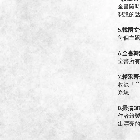
全書隨
想說的
5.韓國
每個主
6.全書
全書所
7.精采
收錄「
系統！
8.掃描Q
作者錄製
出漂亮