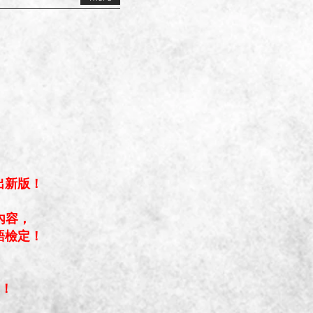
）
出新版！
內容，
語檢定！
擇！