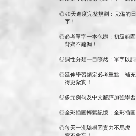
◎40天進度完整規劃：完備的
字！
◎必考單字一本包辦：初級範圍
背齊不疏漏！
◎詞性分類一目瞭然：單字以詞
◎延伸學習鎖定必考重點：補充
得更紮實！
◎多元例句及中文翻譯加強學習
◎全彩插圖輕鬆記憶：全彩插圖
◎每天一測驗穩固實力不馬虎：
賣不會忘！