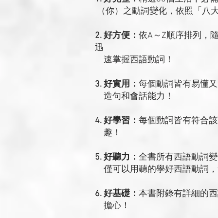
（你）之動詞變化，依照「八大
2. 好方便：
依A～Z順序排列，
迅
速掌握西語動詞！
3. 好實用：
每個動詞皆有易懂又
造句和會話能力！
4. 好學習：
每個動詞皆有符合該
趣！
5. 好聽力：
全書所有西語動詞變
僅可以用聽的學好西語動詞，
6.
好基礎：
本書附錄有詳細的西
擔心！