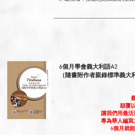
6個月學會義大利語A2
（隨書附作者親錄標準義大利語
顛覆
讓我們用最活
專為華人編寫
6個月就