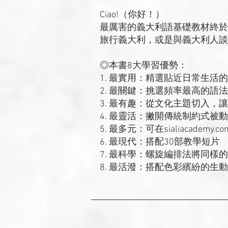
Ciao!（你好！）
最厲害的義大利語基礎教材終於
旅行義大利，或是與義大利人談
◎本書8大學習優勢：
1. 最實用：精選貼近日常生活
2. 最關鍵：挑選頻率最高的語
3. 最有趣：從文化主題切入，
4. 最靈活：撇開傳統制約式被
5. 最多元：可在sialiacade
6. 最現代：搭配30部教學短片
7. 最科學：螺旋編排法將同樣
8. 最活潑：搭配色彩繽紛的生