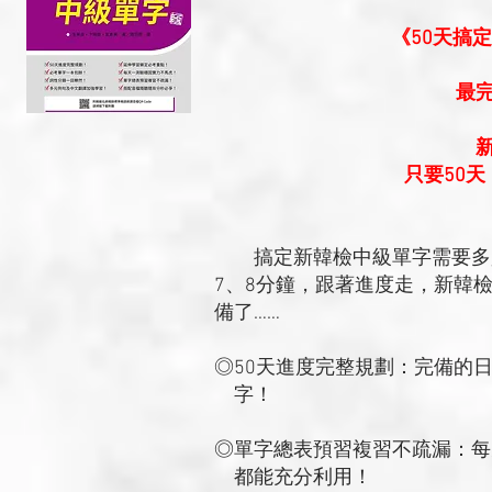
《50天搞
最
只要50
搞定新韓檢中級單字需要多少
7、8分鐘，跟著進度走，新韓
備了……
◎50天進度完整規劃：完備的
字！
◎單字總表預習複習不疏漏：每
都能充分利用！