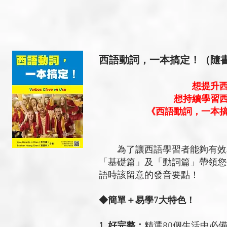
西語動詞，一本搞定！（隨書附
想提升
想持續學習
《西語動詞，一本
為了讓西語學習者能夠有效率
「基礎篇」及「動詞篇」帶領您
語時該留意的發音要點！
◆簡單＋易學7大特色！
1. 好完整：
精選80個生活中必