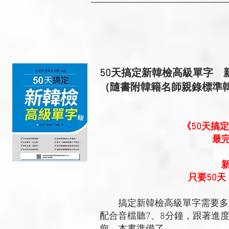
50天搞定新韓檢高級單字 
（隨書附韓籍名師親錄標準韓語
《50天搞
最
只要50
搞定新韓檢高級單字需要多少
配合音檔聽7、8分鐘，跟著進