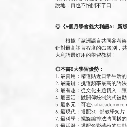
說地，再也不怕開不了口！
◎《6個月學會義大利語A1 新
根據「歐洲語言共同參考架構」
針對最高語言程度的C2級別，
大利語最好用的學習教材！
◎本書8大學習優勢：
1. 最實用：精選貼近日常生活
2. 最關鍵：挑選頻率最高的語
3. 最有趣：從文化主題切入，
4. 最靈活：撇開傳統制約式被
5. 最多元：可在sialiacade
6. 最現代：搭配30+部教學短片
7. 最科學：螺旋編排法將同樣
8. 最活潑：搭配色彩繽紛的生