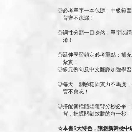
◎必考單字一本包辦：中級範圍
背齊不疏漏！
◎詞性分類一目瞭然：單字以詞
淆！
◎延伸學習鎖定必考重點：補充
紮實！
◎多元例句及中文翻譯加強學習
◎每天一測驗穩固實力不馬虎：
賣不會忘！
◎搭配音檔隨聽隨背分秒必爭：隨
背，把握關鍵致勝的每一秒！
☆本書5大特色，讓您新韓檢中