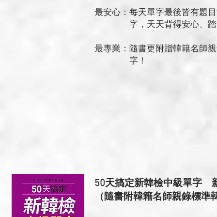
最安心：每天單字最後皆有題目
字，天天背得安心、踏實
最專業：隨書更附贈韓籍名師親錄
字！
50天搞定新韓檢中級單字
（隨書附韓籍名師親錄標準韓語