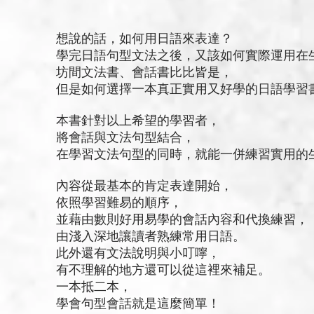
想說的話，如何用日語來表達？
學完日語句型文法之後，又該如何實際運用在
坊間文法書、會話書比比皆是，
但是如何選擇一本真正實用又好學的日語學習
本書針對以上希望的學習者，
將會話與文法句型結合，
在學習文法句型的同時，就能一併練習實用的
內容從最基本的肯定表達開始，
依照學習難易的順序，
並藉由數則好用易學的會話內容和代換練習，
由淺入深地讓讀者熟練常用日語。
此外還有文法說明與小叮嚀，
有不理解的地方還可以從這裡來補足。
一本抵二本，
學會句型會話就是這麼簡單！