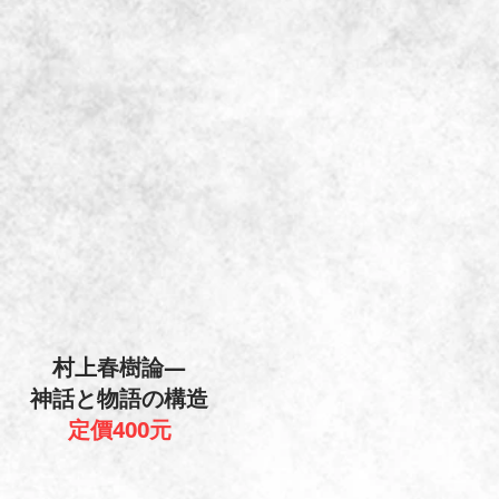
村上春樹論―
神話と物語の構造
定價400元