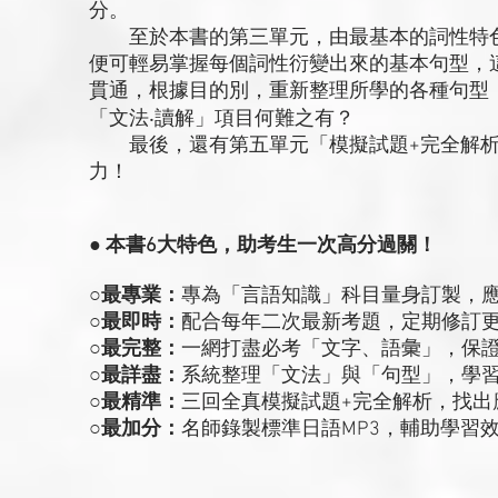
分。
至於本書的第三單元，由最基本的詞性特色
便可輕易掌握每個詞性衍變出來的基本句型，
貫通，根據目的別，重新整理所學的各種句型
「文法‧讀解」項目何難之有？
最後，還有第五單元「模擬試題+完全解析
力！
● 本書6大特色，助考生一次高分過關！
○最專業：
專為「言語知識」科目量身訂製，
○最即時：
配合每年二次最新考題，定期修訂
○最完整：
一網打盡必考「文字、語彙」，保
○最詳盡：
系統整理「文法」與「句型」，學
○最精準：
三回全真模擬試題+完全解析，找出
○最加分：
名師錄製標準日語MP3，輔助學習