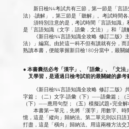
新日檢N4考試共有三節，第一節是「言語
法）‧讀解」，第三節是「聽解」。考試時間各為
須特別注意的是，考試時間「言語知識」和
是「言語知識（文字．語彙．文法）」和「讀解」
《新日檢N4言語知識全攻略 修訂二版》主
法）」編寫。由於這一科不但有讀就有分，而
熟讀本書，便能掌握新日檢180分當中，最關鍵
● 本書囊括必考「漢字」、「語彙」、「文法
叉學習，是通過日檢考試前的最關鍵的參考
《新日檢N4言語知識全攻略 修訂二版》共
字篇；（二）文字‧語彙（下）——語彙篇；（
（下）——應用句型；（五）模擬試題+完全解
本書第一單元，先將「漢字」用數字、時間
憶，這是「縱向」歸納法。第二單元則以日語
打盡，這是「橫向」歸納法。用這兩種方法交