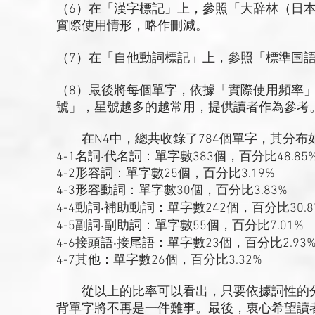
（6）在「漢字標記」上，參照「大辞林（日
實際使用情形，略作刪減。
（7）在「自他動詞標記」上，參照「標準国
（8）最後將每個單字，依據「實際使用頻率
號」，星號越多的越常用，提供讀者作為參考
在N4中，總共收錄了784個單字，其分布
4-1名詞‧代名詞：單字數383個，百分比48.85
4-2形容詞：單字數25個，百分比3.19%
4-3形容動詞：單字數30個，百分比3.83%
4-4動詞‧補助動詞：單字數242個，百分比30.8
4-5副詞‧副助詞：單字數55個，百分比7.01%
4-6接頭語‧接尾語：單字數23個，百分比2.93
4-7其他：單字數26個，百分比3.32%
從以上的比率可以看出，只要依據詞性的分
背單字將不再是一件難事。最後，衷心希望讀