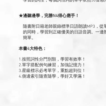
學習的詞性，每個詞性內的單字依照50音順
★邊聽邊學，完勝N4得心應手！
隨書附日籍老師親錄標準日語朗讀MP3，從
的同時，學習到正確優美的日語音調。一邊熟
簡單。
本書4大特色：
1.按照詞性分門別類，學習有效率！
2.單字搭配例句練習，加強記憶力！
3.星級標示必考單字，重點超到位！
4.側邊索引隨查隨學，學好又學滿！