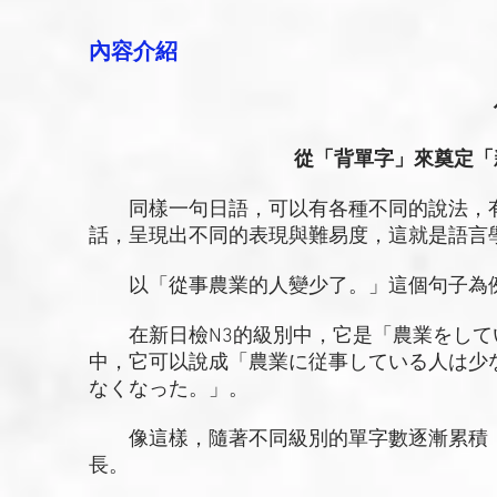
內容介紹
從「背單字」來奠定「
同樣一句日語，可以有各種不同的說法，有
話，呈現出不同的表現與難易度，這就是語言
以「從事農業的人變少了。」這個句子為
在新日檢N3的級別中，它是「農業をしてい
中，它可以說成「農業に従事している人は少
なくなった。」。
像這樣，隨著不同級別的單字數逐漸累積，
長。