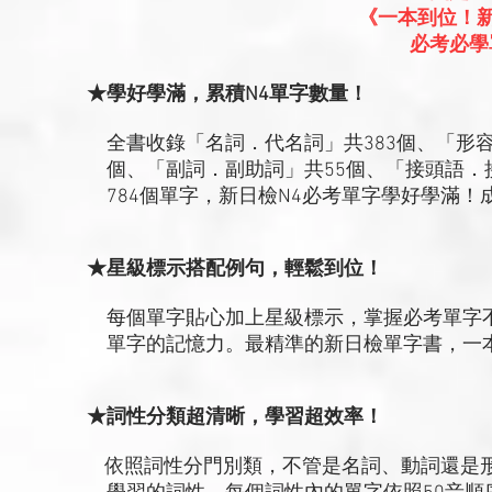
《一本到位！新
必考必學
★學好學滿，累積N4單字數量！
全書收錄「名詞．代名詞」共383個、「形容
個、「副詞．副助詞」共55個、「接頭語．接
784個單字，新日檢N4必考單字學好學滿！
★星級標示搭配例句，輕鬆到位！
每個單字貼心加上星級標示，掌握必考單字不
單字的記憶力。最精準的新日檢單字書，一
★詞性分類超清晰，學習超效率！
依照詞性分門別類，不管是名詞、動詞還是形