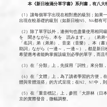
本《新日檢滿分單字書》系列書，有八大
（1）讓每個單字出現在相對應的級別；如果
出現在較基礎的級別（如新日檢N5、N4都有
（2）除了單字以外，連例句也盡量使用相同級
を 聞きながら、本を 読みます。」（弟弟
「名詞」弟（弟弟）、音楽（音樂）、本（書
助詞」ながら（一邊～，一邊～），都是新日
希望應考者能夠掌握該級別必學的單字，而且
（3）在「分類」上，先採用「詞性」來分類
（4）在「文體」上，為了讀者學習的方便，在
體與常體混搭」的方式呈現；在N2、N1中，
（5）在「重音標記」上，參照「大辞林（日
京的實際發音，微幅調整。