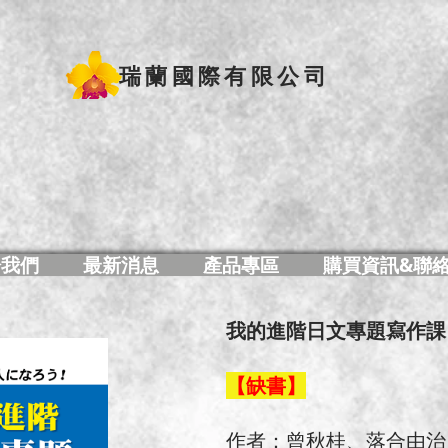
瑞蘭國際有限公司
於我們
最新消息
產品專區
購買資訊&聯
我的進階日文專題寫作課​
【缺書】
作者：曾秋桂、落合由治