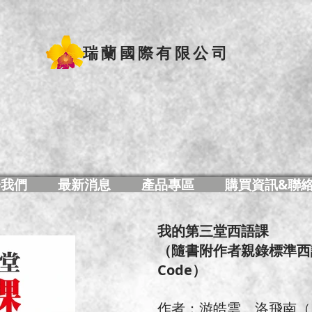
瑞蘭國際有限公司
於我們
最新消息
產品專區
購買資訊&聯
我的第三堂西語課
（隨書附作者親錄標準西
Code）
作者：游皓雲、洛飛南（Fer