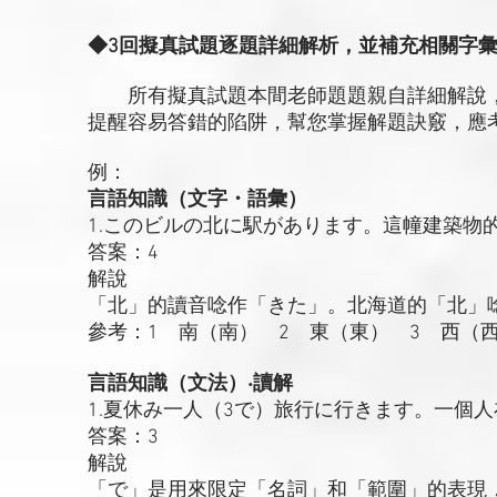
◆3回擬真試題逐題詳細解析，並補充相關字
所有擬真試題本間老師題題親自詳細解說，
提醒容易答錯的陷阱，幫您掌握解題訣竅，應
例：
言語知識（文字・語彙）
1.このビルの北に駅があります。這幢建築物
答案：4
解說
「北」的讀音唸作「きた」。北海道的「北」
參考：1 南（南） 2 東（東） 3 西（
言語知識（文法）‧讀解
1.夏休み一人（3で）旅行に行きます。一個
答案：3
解說
「で」是用來限定「名詞」和「範圍」的表現