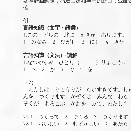
參考歷屆試題，精選出題頻率高的題目，並配
確！
例：
言語知識（文字・語彙）
1.この ビルの 北に えきが あります。
1 みなみ 2 ひがし 3 にし 4 きた
言語知識（文法）‧讀解
1.なつやすみ ひとり（ ）りょこうに
1 へ 2 か 3 で 4 を
（2）
わたしは りょうりが だいすきです。しゅ
んを つくります。かぞくは みんな わたし
ぞくが よろこぶ かおを みて、わたしも
25.1 つくって 2 つくる 3 つくります
26.1 おいしい 2 むずかしい 3 あた