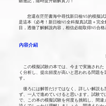
聽邊記，隨時提升聽解實力！
您還在茫茫書海中尋找新日檢N5的模擬試
是這本《必考！新日檢N5全科擬真試題＋完
目，透徹了解解說內容，相信必能取得N5合格
內容介紹
この模擬試験の本では、今まで実施された「
く分析し、提出頻度が高いと思われる問題を
す。
後ろには解答だけではなく、詳しい解説も
ず、一人で進めていけると思います。試験で
で、この本の模擬試験を何度も挑戦し、間違