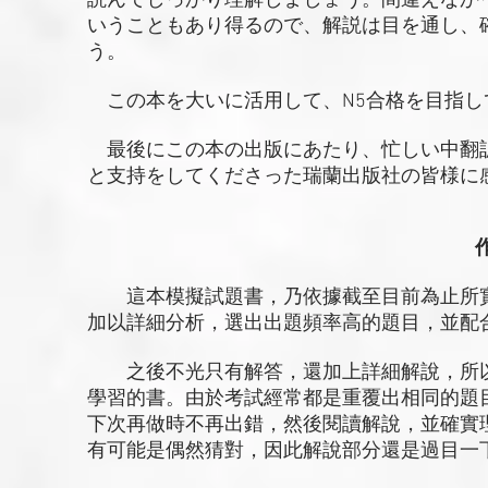
読んでしっかり理解しましょう。間違えなか
いうこともあり得るので、解説は目を通し、
う。
この本を大いに活用して、N5合格を目指し
最後にこの本の出版にあたり、忙しい中翻
と支持をしてくださった瑞蘭出版社の皆様に
這本模擬試題書，乃依據截至目前為止所實
加以詳細分析，選出出題頻率高的題目，並配
之後不光只有解答，還加上詳細解說，所以
學習的書。由於考試經常都是重覆出相同的題
下次再做時不再出錯，然後閱讀解說，並確實
有可能是偶然猜對，因此解說部分還是過目一