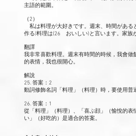
主語的範圍。
（2）
私は料理が大好きです。週末、時間があると
作る)料理は(26 おいしい)と言います。家
翻譯
我非常喜歡料理。週末有時間的時候，我會做
的表情，我也很開心。
解說
25. 答案：2
動詞修飾名詞「料理」（料理）時，要使用普
26. 答案：1
從「料理」（料理）、「喜ぶ顔」（愉悅的表
い」（好吃的）是適合的答案。