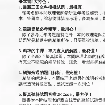
◆本書5大特色：
1. 最新三回全科模擬試題，最擬真！
輔考名師本間岐理老師鑽研近年考題趨勢，撰
本、答題卷，讓您彷彿親臨考場，多寫多練，
2. 題題皆是必考精華，最用心！
除了參考近年考題趨勢之外，本間岐理老師並
題題皆是精選中的精華所在，只要重複演練，
3. 精準的中譯＋單刀直入的解說，最易懂！
除了全新3回擬真試題，本間岐理老師的解說
有完全不囉嗦的精簡解說，讓您一看就能抓住
4. 觸類旁通的題目解析，最完整！
精簡的解說中，本間岐理老師另外說明必考相
讓您透視解題盲點，應試更能一次到位！
5. 擬真聽解試題音檔QR Code，最方便！
隨書附本間岐理老師親自錄音的聽解試題音檔Q