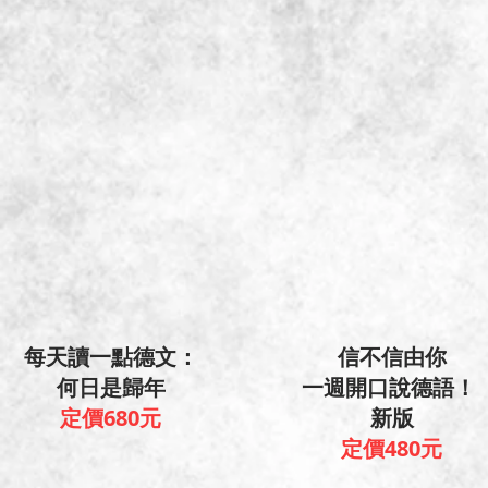
每天讀一點德文：
信不信由你
何日是歸年
一週開口說德語！
定價680元
新版
定價480元