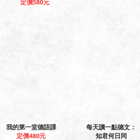
定價580元
​我的第一堂德語課
每天讀一點德文：
定價480元
知君何日同