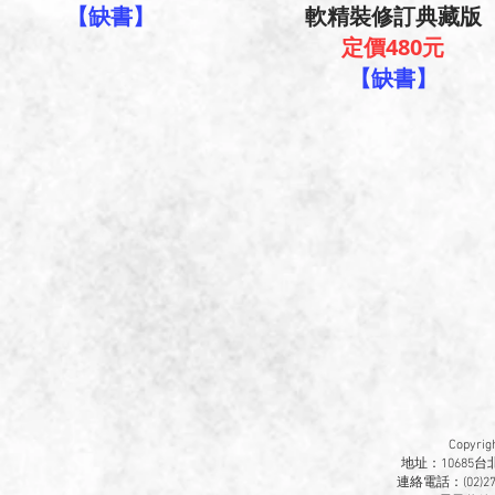
​【缺書】
軟精裝修訂典藏版
定價48
0元
【缺書】
Copyr
地址：10685
連絡電話：(02)270