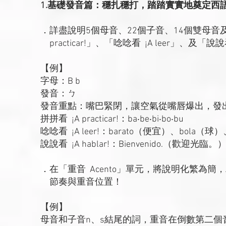
1.基礎發音篇：穩扎穩打，踏踏實實地奠定西
．詳盡說明5個母音、22個子音、14個雙母音
practicar!」、「唸唸看 ¡A leer」、及「
【例】
字母：B b
發音：ㄅ
發音重點：嘴巴緊閉，讓空氣從嘴唇爆出，發
拼拼看 ¡A practicar!：ba‧be‧bi‧bo‧bu
唸唸看 ¡A leer!：barato（便宜）、bola（球
說說看 ¡A hablar!：Bienvenido.（歡迎光臨。
．在「重音 Acento」單元，將說明化繁為
節奏與重音位置！
【例】
母音和子音n、s結尾的詞，重音在倒數第二個