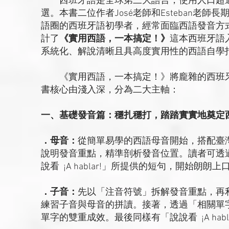
西班牙語是全球第三大語言，使用人口超過
選。本書二位作者José老師和Esteban老
語圈的西班牙語初學者，經常面臨西語發音方
計了
《實用西語，一本搞定！》
這本西班牙語
系統化、解說清晰且具高度實用性的西語自學
《實用西語，一本搞定！》將龐雜的西班牙
書核心由淺入深，分為二大主軸：
一、基礎發音篇：穩扎穩打，踏踏實實地奠定
．母音：
從簡單易學的西語母音開始，搭配臺
說明發音重點，精準剖析發音位置。讀者可透
說看 ¡A hablar!」所提供的短句，開始朗朗
．子音：
先以「注音符號」拆解發音重點，再利用「拼
練習子音與母音的拼讀。接著，透過「相關單
單字的雙重成效。最後同樣有「說說看 ¡A hab