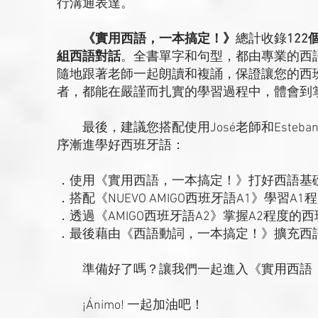
行溝通表達。
《實用西語，一本搞定！》
總計收錄
12
組西語對話
。全書單字和句型，都由專業的西
隨地跟著老師一起朗讀和複誦，保證讓您的西
者，都能在嚴謹而扎實的學習過程中，體會到
最後，建議您搭配使用José老師和Esteb
序漸進學好西班牙語：
．使用《實用西語，一本搞定！》打好西語基
．搭配《NUEVO AMIGO西班牙語A1》學習A
．透過《AMIGO西班牙語A2》掌握A2程度的
．最後藉由《西語動詞，一本搞定！》擴充西
準備好了嗎？讓我們一起進入《實用西語，
¡Ánimo! 一起加油吧！