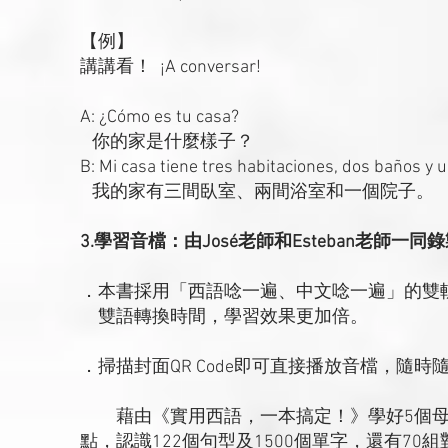
【例】
講講看！ ¡A conversar!
A: ¿Cómo es tu casa?
你的家是什麼樣子？
B: Mi casa tiene tres habitaciones, dos baños y u
我的家有三間臥室、兩間浴室和一個院子。
3.學習音檔：由José老師和Esteban老
．本書採用「西語唸一遍、中文唸一遍」的雙
雙語轉換時間，學習效果更加倍。
．掃描封面QR Code即可直接播放音檔，隨
藉由《實用西語，一本搞定！》學好5個母音
點，認識122個句型及1500個單字，還有7