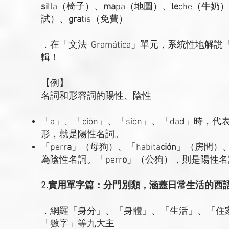
si
lla（椅子）、
ma
pa（地圖）、
le
che（牛奶）
試）、
gra
tis（免費）
．在「文法 Gramática」單元，系統性地
輯！
【例】
名詞和形容詞的陽性、陰性
「a」、「ción」、「sión」、「dad」
形，就是陽性名詞。
「perr
a
」（母狗）、「habita
ción
」（房間）、「
為陰性名詞。「perr
o
」（公狗），則是陽性名
2.實用單字篇：分門別類，涵蓋日常生活的西
．網羅「身分」、「身體」、「生活」、「住
「數字」等九大主