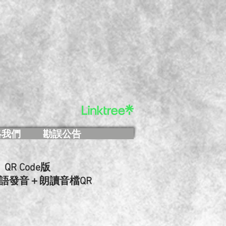
絡我們
勘誤公告
R Code版
語發音＋朗讀音檔QR