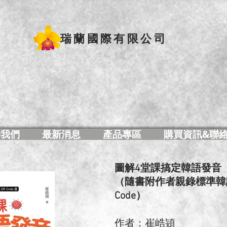
瑞蘭國際有限公司
於我們
最新消息
產品專區
購買資訊&聯
圖解4堂課搞定韓語發音 Q
（隨書附作者親錄標準韓
Code）
作者：崔峼熲