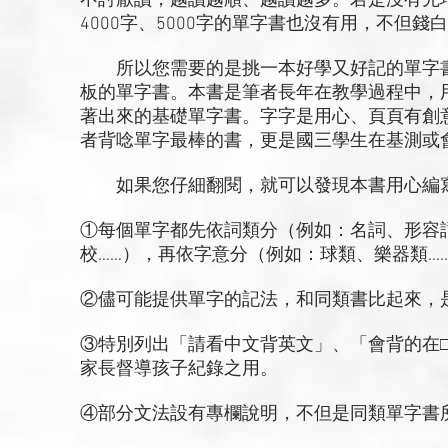
不討厭讀，越讀越順、越讀越多。若是沒有先
4000字、5000字的單字書也沒有用，不但
所以您需要的是挑一本好學又好記的單字書
板的單字書。本書是筆者長年在教學過程中，
著出來的基礎單字書。字字是用心、頁頁有創
者背唸單字最棒的書，更是國三學生在基測或
如果您仔細翻閱，就可以發現本書用心編
①每個單字都先依詞類分（例如：名詞、形容
校……），再依字意分（例如：球類、樂器類…
②儘可能提供單字的記法，和同類書比起來，
③特別列出「請看中文背英文」、「會背的在
家長督導孩子紀錄之用。
④部分文法設有專欄說明，不但是同類單字書