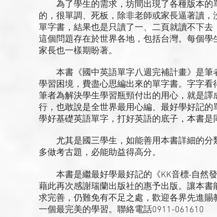
為了學生的需求，坊間出現了各種版本的單
的，很單調、死板，除非老師或家長逼著讀，
單字書，結果也是只讀了一、二頁就讀不下去
這個問題存在於世界各地，包括台灣。每個學
家長也一樣期盼著。
本書《國中英語單字八週完補計畫》是筆者
學習困境，費盡心思編出來的單字書。字字看
筆者為解決學生學習瓶頸付出的用心，就是譯
行，也敢說是全世界最用心編、最好學好記的
學好基礎英語單字，打好英語的底子，本書是
尤其是國三學生，如能善用本書詳細的分類
多做考古題，必能助益得高分。
本書是繼最好學最好記的《KK音標‧自然發
藉此再次感謝瑞蘭出版社的惠予出版。讓本書
求完善，仍難免有不足之處，歡迎各界先進賜
一個最完美的學習。聯絡電話0911-061610