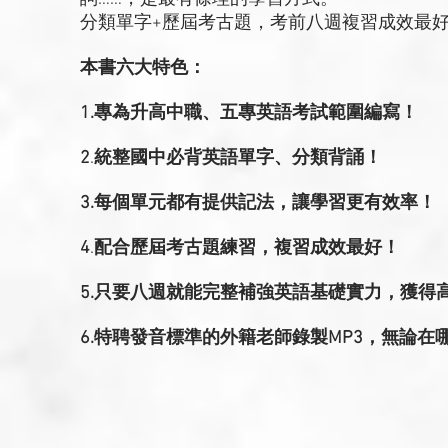
分類單字+歷屆考古題，考前八週複習成效最
本書六大特色：
1.專為升高中職、五專英語考試範圍編寫！
​2
.
統整國中必背英語單字、分類背誦！
​3.
每個單元都有提供記法，讓學習更有效率！
​4
.
配合歷屆考古題練習，複習成效最好！
​5.
只要八週就能完整補強英語基礎實力，獲得
​6.
特聘發音標準的外籍老師錄製MP3，無論在