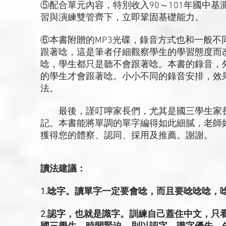
⑤配合單元內容，特別收入90～101年國中
習與演練雙管齊下，立即鞏固基礎能力。
⑥本書附贈的MP3光碟，錄音方式也和一般
跟著唸，這是筆者仔細觀察學生的學習態度而
唸，學生都只是聽不會跟著唸。本書的錄音，
的學生才會跟著唸。小小不同的錄音安排，效
法。
最後，謹叮嚀家長們，尤其是國三學生家長
記。本書能將單調的單字編得如此細膩，老師
獲得您的體察、認同、採用及推薦。謝謝。
讀法建議：
1.唸字。讀單字一定要會唸，而且要唸唸唸，
2.認字，也就是識字。訓練自己蓋住中文，只