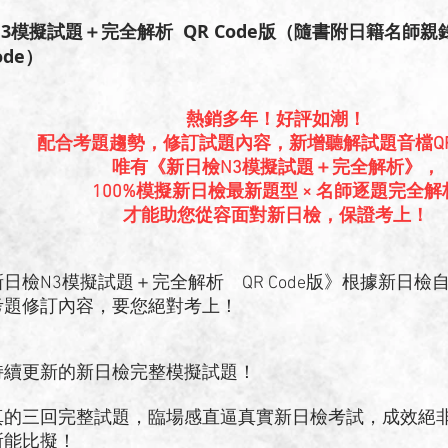
3模擬試題＋完全解析 QR Code版（隨書附日籍名師
ode）
熱銷多年！好評如潮！
配合考題趨勢，修訂試題內容，新增聽解試題音檔QR 
唯有《新日檢N3模擬試題＋完全解析》，
100%模擬新日檢最新題型 × 名師逐題完全解
才能助您從容面對新日檢，保證考上！
N3模擬試題＋完全解析 QR Code版》根據新日檢自
考題修訂內容，要您絕對考上！
持續更新的新日檢完整模擬試題！
真的三回完整試題，臨場感直逼真實新日檢考試，成效絕
所能比擬！