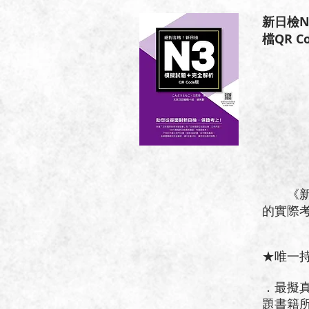
新日檢N
檔QR C
《新日檢
的實際
★唯一
．最擬
題書籍