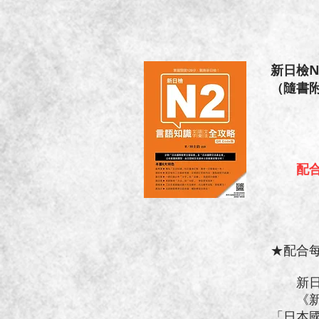
新日檢N
（隨書附
配
★配合
新日檢
《新日
「日本