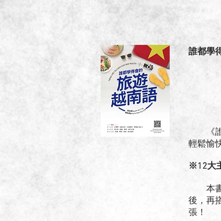
誰都學
《誰都
輕鬆愉
※12
本書模
後，再
張！