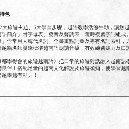
大特色
書12大旅遊主題、5大學習步驟，越語教學活潑生動，讓您
「越南語簡介」附字母表、發音及聲調表，隨時複習字詞組成
「附錄」含常用人稱代名詞、全書重點詞彙及專有名詞索引，
隨書附越籍名師親錄標準越南語朗讀音檔，有效練習聽力及口
學得會的旅遊越南語》把日常的旅遊對話融入越南語學
備良伴！搭配足量的越南文化解說及旅遊須知，使學習越
您越學越有動力！