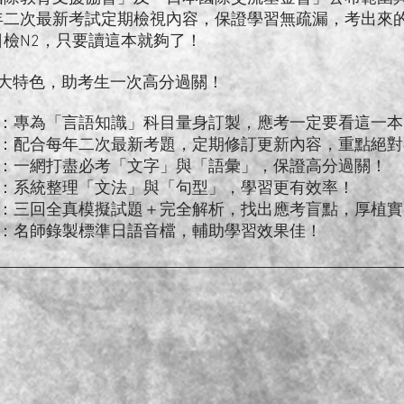
年二次最新考試定期檢視內容，保證學習無疏漏，考出來
日檢N2，只要讀這本就夠了！
6大特色，助考生一次高分過關！
業：專為「言語知識」科目量身訂製，應考一定要看這一本
時：配合每年二次最新考題，定期修訂更新內容，重點絕對
整：一網打盡必考「文字」與「語彙」，保證高分過關！
盡：系統整理「文法」與「句型」，學習更有效率！
準：三回全真模擬試題＋完全解析，找出應考盲點，厚植實
分：名師錄製標準日語音檔，輔助學習效果佳！