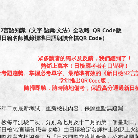
2言語知識（文字‧語彙‧文法）全攻略 QR Code版
日籍名師親錄標準日語朗讀音檔QR Code）
眾多讀者的需求及反饋，我們聽到了！
熱銷上萬本！日檢應考者有口皆碑！
合考題趨勢、掌握必考單字、最精準有效的《新日檢N2言
堂堂推出QR Code版，
隨掃即聽，隨時隨地備考，保證高分通過新日
每年二次最新考試，重新檢視內容，保證重點無疏漏！
每年測驗二次，分別為七月及十二月的第一個星期日
檢N2言語知識全攻略》由日語檢定名師林士鈞親上火
國際教育支援協會」及「日本國際交流基金會」公布範圍