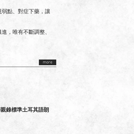
現弱點、對症下藥，讓
俱進，唯有不斷調整、
more
師親錄標準土耳其語朗