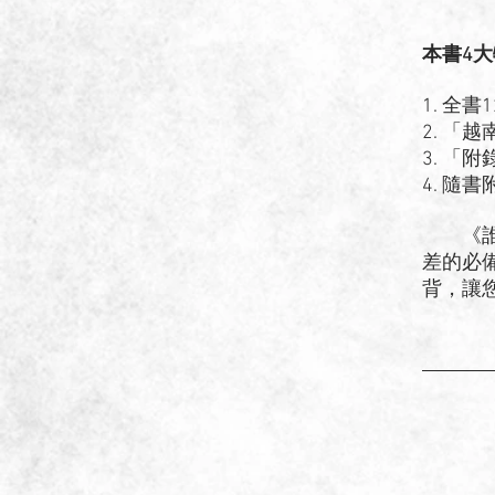
本書4
1. 全
2. 
3. 
4. 
《誰都
差的必
背，讓