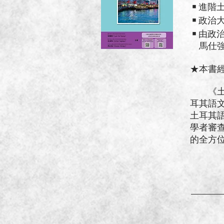
￭ 進階
￭ 政治
￭ 由
馬仕強
★本書
《土耳
耳其語
土耳其
學者審
的全方