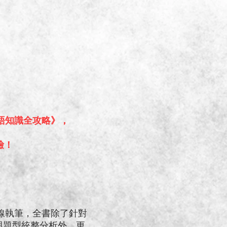
語知識全攻略》，
檢！
。
線執筆，全書除了針對
與題型統整分析外，更