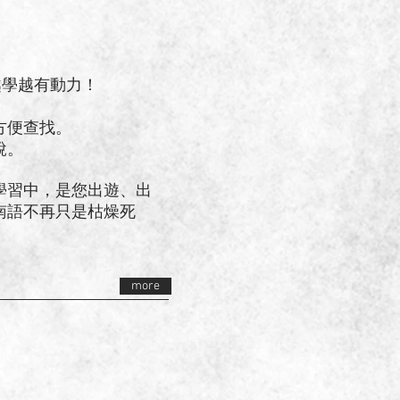
越學越有動力！
。
方便查找。
說。
習中，是您出遊、出
南語不再只是枯燥死
more