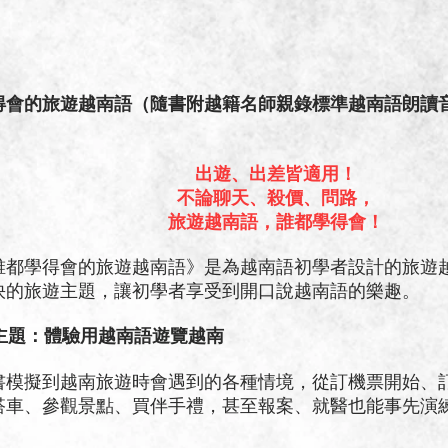
得會的旅遊越南語（隨書附越籍名師親錄標準越南語朗讀音檔
出遊、出差皆適用！
不論聊天、殺價、問路，
旅遊越南語，誰都學得會！
學得會的旅遊越南語》是為越南語初學者設計的旅遊越
快的旅遊主題，讓初學者享受到開口說越南語的樂趣。
大主題：體驗用越南語遊覽越南
擬到越南旅遊時會遇到的各種情境，從訂機票開始、訂
搭車、參觀景點、買伴手禮，甚至報案、就醫也能事先演