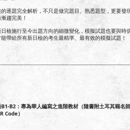
盡的逐題完全解析，不只是做完題目、熟悉題型，更要發
力漸趨完美！
新日檢施行至今出題方向的細微變化，模擬試題也要與時
才能帶給所有新日檢的考生最精準、最有效的模擬試題！
B1-B2：專為華人編寫之進階教材（隨書附土耳其籍名
 Code）