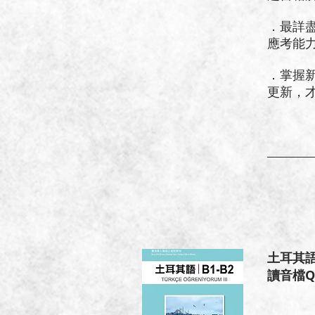
．最詳
應考能
．掌握
更新，
土耳其語
讀音檔QR