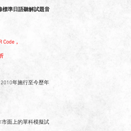
親錄標準日語聽解試題音
Code，
析
2010年施行至今歷年
非市面上的單科模擬試