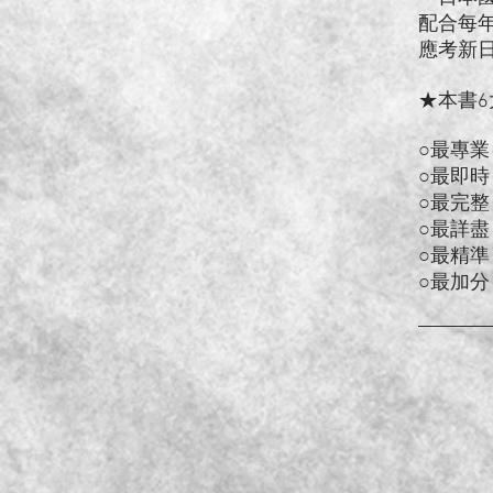
配合每
應考新
★本書
○最專
○最即
○最完
○最詳
○最精
○最加