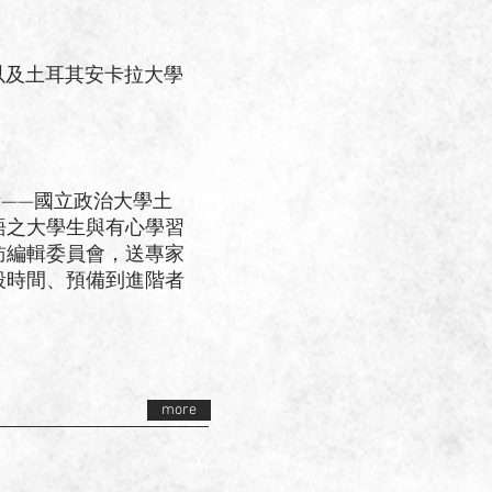
以及土耳其安卡拉大學
——國立政治大學土
語之大學生與有心學習
訪編輯委員會，送專家
段時間、預備到進階者
more