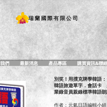
瑞蘭國際有限公司
於我們
最新消息
產品專區
購買資訊&聯
別笑！用撲克牌學韓語：
韓語旅遊單字．會話卡 
業錄音員親錄標準韓語朗讀音
作者：元氣日語編輯小組