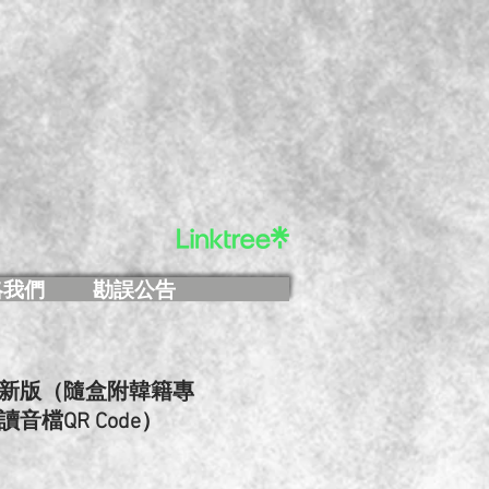
絡我們
勘誤公告
新版（隨盒附韓籍專
檔QR Code）