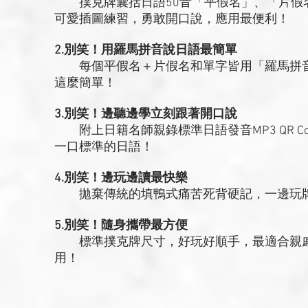
撲克牌囊括日語50音「平假名」、「片假
可愛插圖練習，勇敢開口說，應用最便利！
2.別笑！用羅馬拼音說日語最簡單
每個平假名＋片假名和單字皆用「羅馬拼音
這麼簡單！
3.別笑！邊聽邊學立刻跟著開口說
附上日籍名師親錄標準日語發音MP3 QR C
一口標準的日語！
4.別笑！邊玩邊讀最快樂
拋棄傳統的填鴨式痛苦死背硬記，一邊玩牌
5.別笑！隨身攜帶最方便
標準撲克牌尺寸，好玩好順手，最適合親戚
用！