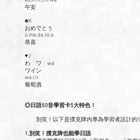
ko.n.ni.chi.wa
午安
♣K
おめでとう
o.me.de.to.o
恭喜
♥J
わ ワ wa
ワイン
wa.i.n
葡萄酒
◎日語50音學習卡5大特色！
別笑！以下是撲克牌內專為學習者設計的5
1.別笑！撲克牌也能學日語