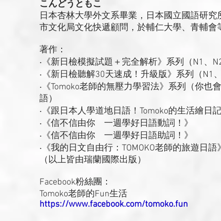
こんどうともこ
日本杏林大學外文系畢業，日本國立國語研究
市文化局文化快遞顧問，於輔仁大學、青輔會
著作：
‧《新日檢模擬試題＋完全解析》系列（N1、N2
‧《新日檢聽解30天速成！升級版》系列（N1、N
‧《Tomoko老師的無壓力學習法》系列（你
語）
‧《跟日本人學道地日語！Tomoko的生活繪日
‧《信不信由你 一週學好日語動詞！》
‧《信不信由你 一週學好日語助詞！》
‧《我的日文自由行：TOMOKO老師的旅遊日語
（以上皆由瑞蘭國際出版）
Facebook粉絲團：
Tomoko老師的Fun生活
https://www.facebook.com/tomoko.fun