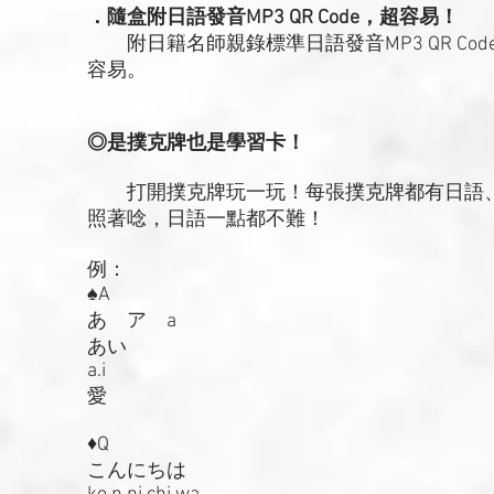
．隨盒附日語發音MP3 QR Code，超容易！
附日籍名師親錄標準日語發音MP3 QR Co
容易。
◎是撲克牌也是學習卡！
打開撲克牌玩一玩！每張撲克牌都有日語、
照著唸，日語一點都不難！
例：
♠A
あ ア a
あい
a.i
愛
♦Q
こんにちは