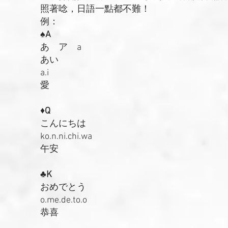
照著唸，日語一點都不難！
例：
♠A
あ ア a
あい
a.i
愛
♦Q
こんにちは
ko.n.ni.chi.wa
午安
♣K
おめでとう
o.me.de.to.o
恭喜