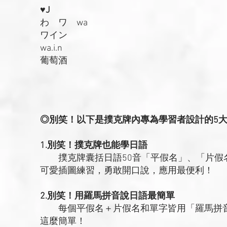
♥J
わ ワ wa
ワイン
wa.i.n
葡萄酒
◎別笑！以下是撲克牌內專為學習者設計的5
1.別笑！撲克牌也能學日語
撲克牌囊括日語50音「平假名」、「片假
可愛插圖練習，勇敢開口說，應用最便利！
2.別笑！用羅馬拼音說日語最簡單
每個平假名＋片假名和單字皆用「羅馬拼音
這麼簡單！