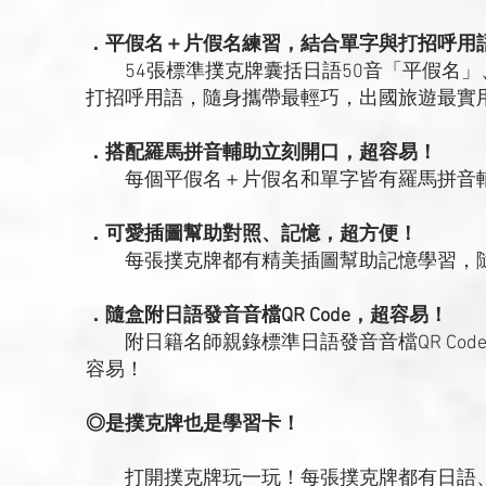
．平假名＋片假名練習，結合單字與打招呼用
54張標準撲克牌囊括日語50音「平假名」
打招呼用語，隨身攜帶最輕巧，出國旅遊最實
．搭配羅馬拼音輔助立刻開口，超容易！
每個平假名＋片假名和單字皆有羅馬拼音輔
．可愛插圖幫助對照、記憶，超方便！
每張撲克牌都有精美插圖幫助記憶學習，隨
．隨盒附日語發音音檔QR Code，超容易！
附日籍名師親錄標準日語發音音檔QR Cod
容易！
◎是撲克牌也是學習卡！
打開撲克牌玩一玩！每張撲克牌都有日語、