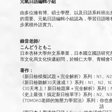
元氣日語編輯小組
由多位擁有博、碩士學歷、以及日語系科班出
的需要。元氣日語編輯小組認為，學習日語唯
步累積外語實力。
錄音老師/
こんどうともこ
日本杏林大學外文系畢業，日本國立國語研究
市文化局文化快遞顧問，於輔仁大學、青輔會
著作：
《新日檢模擬試題＋完全解析》系列：N1、N2
《新日檢聽解30天速成！》系列：N1、N2、N3
《30天考上！新日檢題庫＋完全解析》系列：N2
《史上最強！搞定新日檢單字》系列：N2、N3、
《TOMOKO老師的無壓力學習法》系列：你
語