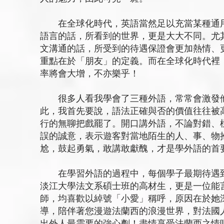
在全球化時代，英語當然足以充當某種通用
語言的話，所看到的世界，更是大大不同。尤
文溝通的話，所受到的待遇保證會更加熱情、
重點在於「朋友」的定義。而在全球化時代裡
率將會大增，不亦樂乎！
很多人看我學會了三種外語，常常會激發他
此，我首先要說，語法正確與否的價值往往被
行的無聊把戲罷了。開口講外語，不論對錯、
誤的誠意，表示遊客對當地陌生的人、事、物
尬，鼓起勇氣，敢講敢獻醜，才是學外語的首
在學習外語的過程中，每個學子最期待遇到
淡江大學法文系碩士班的高材生，更是一位能
師，均喜歡以綽號「小愛」稱呼，原因在於她
導，陪伴著您漫遊法蘭西的浪漫世界，對法國