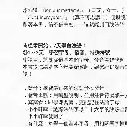
想知道「Bonjour,madame.」（日安，女士。
「C’est incroyable !」（真不可思議！）怎麼
跟著本書，信不信由您，一週就能開口說法語
★從零開始，7天學會法語！
◎1～3天 學習字母、發音、特殊符號
學語言，就要從最基本的字母、發音開始學起
本書從法語基本字母開始教起，讓您記好發音
說！
．發音：學習最正確的法語音標發音！
．發音重點：用嘴型說明，並用注音符號或中
．寫寫看：即學即習寫，更能記住法語字母！
．小小叮嚀：認識法語字母二十六字的訣竅全
小小叮嚀就對了！
．有什麼：每學一個基本字母，用相關單字輔