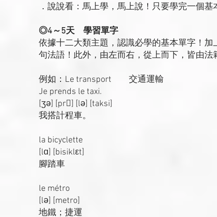
．說說看：馬上學，馬上說！只要學完一個基
◎4～5天 學習單字
依據十二大類主題，認識必學的基本單字！加
句法語！此外，由左而右，從上而下，皆由法
例如：Le transport 交通運輸
Je prends le taxi.
[ʒə] [pr] [lə] [taksi]
我搭計程車。
la bicyclette
[lɑ] [bisiklεt]
腳踏車
le métro
[lə] [metro]
地鐵；捷運