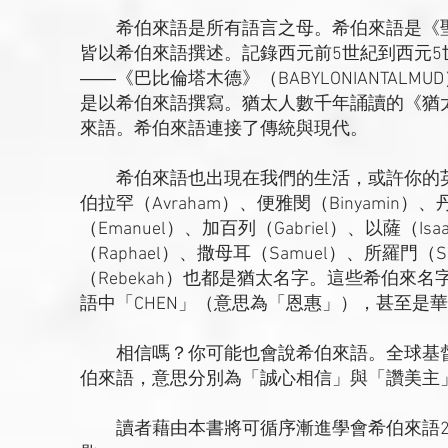
希伯來語是所有語言之母。希伯來語是《聖
皆以希伯來語撰述。記錄西元前5世紀到西元5
――《巴比倫塔木德》（BABYLONIANTALMU
是以希伯來語撰寫。猶太人數千年誦讀的《猶
來語。希伯來語連接了傳統與現代。
希伯來語也出現在我們的生活，或許你的英文
伯拉罕（Avraham）、便雅閔（Binyamin）、
（Emanuel）、加百列（Gabriel）、以薩（I
（Raphael）、撒母耳（Samuel）、所羅門（
（Rebekah）也都是猶太名字。這些希伯來
語中「CHEN」（意思為「恩惠」），甚至是華
相信嗎？你可能也會說希伯來語。全球基督
伯來語，意思分別為「誠心相信」與「讚美主
讀者藉由本書將可循序漸進學會希伯來語2