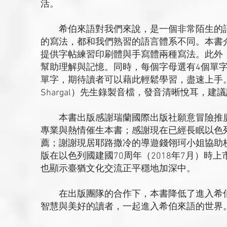
活。
希伯來語對我們來說，是一個非常陌生的語
的寫法，都和我們熟習的語言體系不同。本書
提供字帖練習印刷體與手寫體兩種寫法。此外
幫助理解與記憶。同時，每個字母選有4個單
單字，期待讀者可以藉此輕鬆學習，盡速上手。
Shargal）先生錄製音檔，發音清晰悅耳，
本書出版感謝瑞蘭國際出版社願意冒險推廣
專業與熱情催生本書；感謝現在已經長眠以色列的拉比艾
薦；謝謝現居耶路撒冷的導遊錢翎珂小姐協助
版在以色列國建國70周年（2018年7月）
也顯示臺猶文化交流正平穩地加深中。
在出版團隊的合作下，本書降低了進入希伯
智慧與美好的讀者，一起進入希伯來語的世界