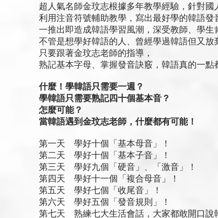
超人氣名師金玟志根據多年教學經驗，針對國
利用注音符號輔助教學，寫出最好學的韓語發
一推出即造成韓語學習風潮，深受教師、學生
不管是想學好韓語的人、曾經學過韓語但又放
只要跟著金玟志老師的指導，
熟記基本字母、掌握發音訣竅，韓語真的一點
什麼！學韓語只需要一週？
學韓語只需要熟記四十個基本音？
怎麼可能？
當韓語遇到金玟志老師，什麼都有可能
！
第一天 學好十個「基本母音」！
第二天 學好十個「基本子音」！
第三天 學好九個「硬音」、「激音」！
第四天 學好十一個「複合母音」！
第五天 學好七個「收尾音」！
第六天 學好五個「發音規則」！
第七天 熟練七大生活會話，大家都敢開口說