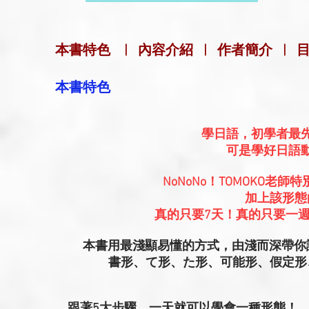
本書特色
|
內容介紹
|
作者簡介
|
本書特色
學日語，初學者最
可是學好日語
NoNoNo！TOMOKO
加上該形態
真的只要7天！真的只要一
本書用最淺顯易懂的方式，由淺而深帶你
書形、て形、た形、可能形、假定形
．跟著5大步驟，一天就可以學會一種形態！