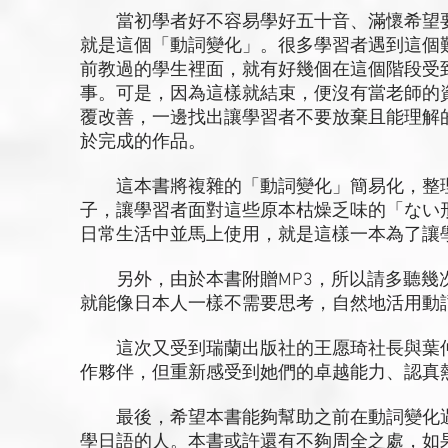
當初學者好不容易學好五十音、滿懷希望要
就是這個「動詞變化」。很多學習者遇到這個
前教過的學生裡面，就有好幾個在這個階段受
事。可是，因為這樣就結束，便沒有當老師的
覆改善，一邊找出讓學習者不要放棄且能理解
於完成的作品。
這本書將複雜的「動詞變化」簡易化，整理
子，讓學習者面對這些原本枯燥乏味的「ない
日常生活中並馬上使用，就是這樣一本為了讓
另外，由於本書附贈MP3，所以請多聽幾
就能像日本人一樣不需要思考，自然地活用動
這次又受到瑞蘭出版社的王愿琦社長與葉仲
作夥伴，但重新感受到她們的卓越能力、認真
最後，希望本書能夠幫助之前在動詞變化遇
學日語的人。本書或許還有不夠周全之處，如