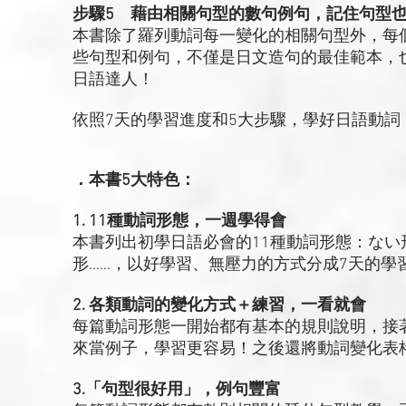
步驟5 藉由相關句型的數句例句，記住句型
本書除了羅列動詞每一變化的相關句型外，每
些句型和例句，不僅是日文造句的最佳範本，
日語達人！
依照7天的學習進度和5大步驟，學好日語動詞
．本書5大特色：
1. 11種動詞形態，一週學得會
本書列出初學日語必會的11種動詞形態：な
形……，以好學習、無壓力的方式分成7天的學
2. 各類動詞的變化方式＋練習，一看就會
每篇動詞形態一開始都有基本的規則說明，接
來當例子，學習更容易！之後還將動詞變化表
3.「句型很好用」，例句豐富