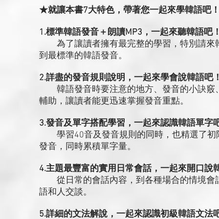
★就讓本書7大特色，帶著您一起來學韓語吧
1.標準韓語發音＋朗讀MP3，一起來聽韓語吧
為了讓讀者擁有最完整的學習，特別請來韓
到最標準的韓語發音。
2.詳盡的發音規則說明，一起來學會說韓語吧
韓語發音時要注意的地方、發音的小訣竅、
輔助，讓讀者能更迅速掌握發音重點。
3.發音及單字搭配學習，一起來認識韓語單字
學習40音及發音規則的同時，也精選了初
發音，同時累積單字量。
4.主題最豐富的實用日常會話，一起來開口說
從日常的會話內容，到各種場合的情境會話
語和人交談。
5.詳細的文法解說，一起來認識初級韓語文法