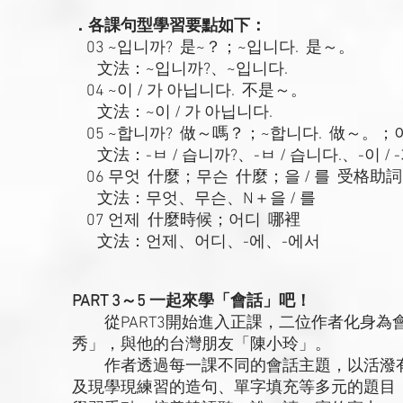
．各課句型學習要點如下：
03 ~입니까? 是~？；~입니다. 是～。
文法：~입니까?、~입니다.
04 ~이 / 가 아닙니다. 不是～。
文法：~이 / 가 아닙니다.
05 ~합니까? 做～嗎？；~합니다. 做～。；이
文法：-ㅂ / 습니까?、-ㅂ / 습니다.、-이 / 
06 무엇 什麼；무슨 什麼；을 / 를 受格助詞
文法：무엇、무슨、N＋을 / 를
07 언제 什麼時候；어디 哪裡
文法：언제、어디、-에、-에서
PART 3～5 一起來學「會話」吧！
從PART3開始進入正課，二位作者化身為
秀」，與他的台灣朋友「陳小玲」。
作者透過每一課不同的會話主題，以活潑有
及現學現練習的造句、單字填充等多元的題目