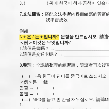
3. ( ) 위에 한국어 책과 공책이 있습
7.文法練習：
搭配文法學習內容而編寫的豐富
我學習成效。
例如
N＋은 / 는＋입니까?
문장을 만드십시오. 請
＜例＞이것은 무엇입니까?
1.這個是書嗎？ → ____________________________
2.這個是交通卡嗎？ → _________________________
8.整理：
全課總整理的練習題，讓讀者再次複
（一）다음 한국어 단어를 중국어로 쓰십시오
＜例＞돈 → 錢
연필 → （ ）
볼펜 → （ ）
（二）MP3를 듣고 빈 칸을 채우십시오. 請
1.