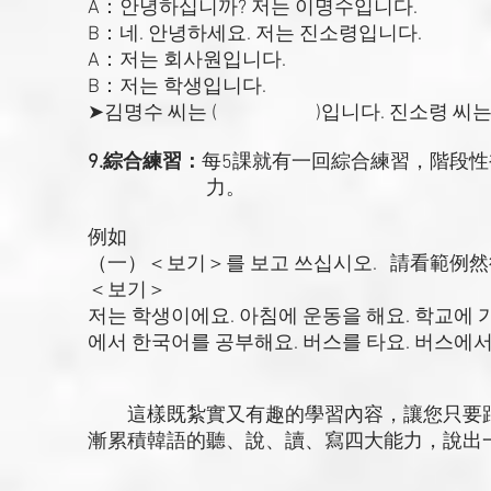
A：안녕하십니까? 저는 이명수입니다.
B：네. 안녕하세요. 저는 진소령입니다.
A：저는 회사원입니다.
B：저는 학생입니다.
➤김명수 씨는 ( )입니다. 진소령 
9.綜合練習：
每5課就有一回綜合練習，階段
力。
例如
（一）＜보기＞를 보고 쓰십시오. 請看範例
＜보기＞
저는 학생이에요. 아침에 운동을 해요. 학교에 
에서 한국어를 공부해요. 버스를 타요. 버스에서
這樣既紮實又有趣的學習內容，讓您只要跟
漸累積韓語的聽、說、讀、寫四大能力，說出