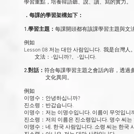
學習重點，培養韓語聽、說、讀、寫的實力。
．每課的學習架構如下：
1.學習主題：
每課開頭都有該課學習主題與文
例如
Lesson 08 저는 대만 사람입니다. 我是台灣人
文法：-입니까?、-입니다.
2.對話：
符合每課學習主題之會話內容，透過
文化異同。
例如
이명수：안녕하십니까?
진소령：반갑습니다.
이명수：저는 이명수입니다. 이름이 무엇입니
진소령：저의 이름은 진소령입니다. 명수 씨는
이명수：네. 한국 사람입니다. 소령 씨는 한국