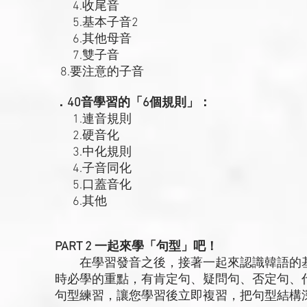
4.收尾音
5.基本子音2
6.其他母音
7.雙子音
8.要注意的子音
．40音學習的「6個規則」：
1.連音規則
2.硬音化
3.中化規則
4.子音同化
5.口蓋音化
6.其他
PART 2 一起來學「句型」吧！
在學習發音之後，接著一起來認識韓語的基
時必學的重點，有肯定句、疑問句、否定句、
句型練習，讓您學習後立即複習，把句型結構