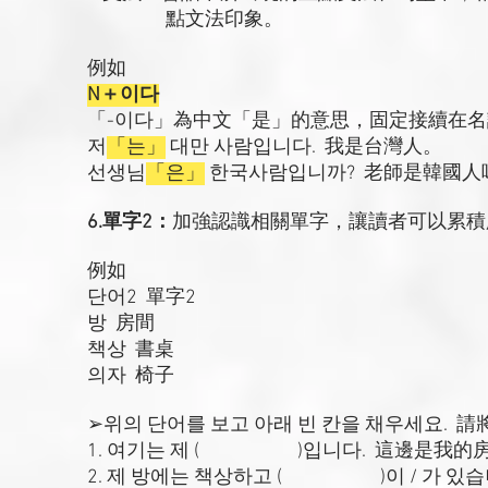
點文法印象。
例如
N＋이다
「-이다」為中文「是」的意思，固定接續在
저
「는」
대만 사람입니다. 我是台灣人。
선생님
「은」
한국사람입니까? 老師是韓國人
6.單字2：
加強認識相關單字，讓讀者可以累積
例如
단어2 單字2
방 房間
책상 書桌
의자 椅子
➢위의 단어를 보고 아래 빈 칸을 채우세요.
1. 여기는 제 ( )입니다. 這邊是我的
2. 제 방에는 책상하고 ( )이 / 가 있